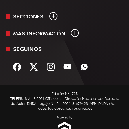
SECCIONES
MÁS INFORMACIÓN
En Vivo
Minuto Uno
SEGUINOS
Mediakit
Política
Términos y condiciones
Sociedad
Rss
Economía
Enfoque
Edición Nº 1735
C5N Autos
TELEPIU S.A. |© 2021 C5N.com - Dirección Nacional del Derecho
de Autor DNDA Legajo N°: RL-2024-31679423-APN-DNDA#MJ -
RatingCero
Todos los derechos reservados.
Deportes
Lifestyle