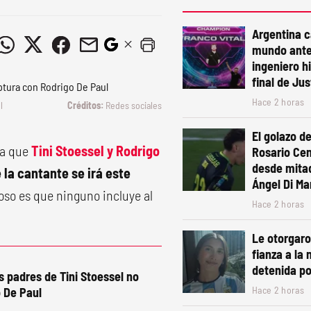
Argentina 
mundo ante
ingeniero h
final de Ju
Hace 2 horas
l
Redes sociales
El golazo de
ba que
Tini Stoessel y Rodrigo
Rosario Cen
desde mita
 la cantante se irá este
Ángel Di Mar
rioso es que ninguno incluye al
Hace 2 horas
Le otorgaro
fianza a la 
detenida po
os padres de Tini Stoessel no
Hace 2 horas
o De Paul