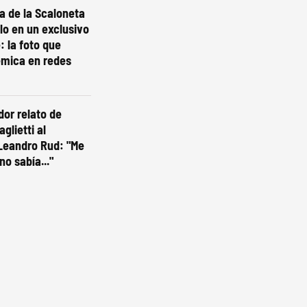
ta de la Scaloneta
olo en un exclusivo
: la foto que
émica en redes
dor relato de
glietti al
Leandro Rud: "Me
no sabía..."