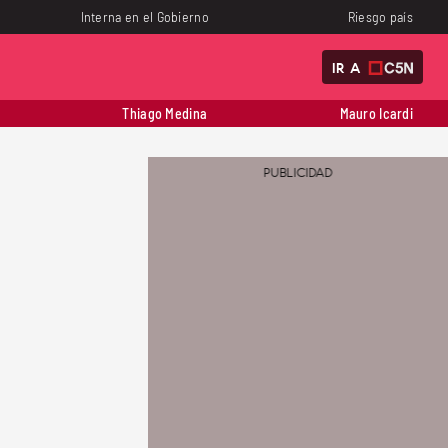
Interna en el Gobierno
Riesgo país
IR A
Thiago Medina
Mauro Icardi