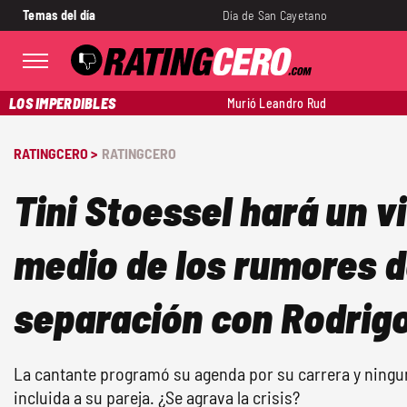
Temas del día
Día de San Cayetano
LOS IMPERDIBLES
Murió Leandro Rud
RATINGCERO >
RATINGCERO
Tini Stoessel hará un v
medio de los rumores 
separación con Rodrigo
La cantante programó su agenda por su carrera y ningu
incluida a su pareja. ¿Se agrava la crisis?