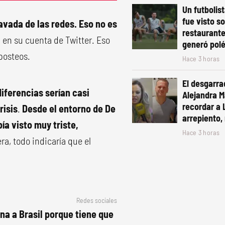
Un futbolis
fue visto s
avada de las redes. Eso no es
restaurante
a en su cuenta de Twitter. Eso
generó pol
posteos.
Hace 3 horas
El desgarra
diferencias serían casi
Alejandra Ma
recordar a 
risis
.
Desde el entorno de De
arrepiento, 
ía visto muy triste,
Hace 3 horas
a, todo indicaría que el
Redes sociales
a a Brasil porque tiene que