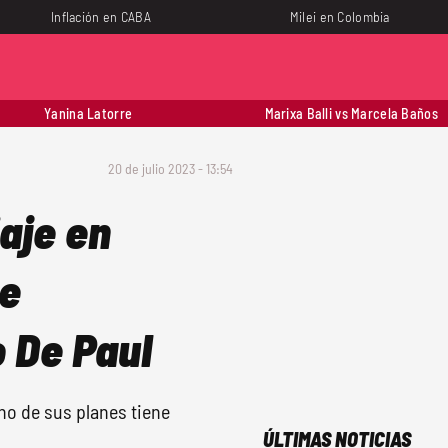
Inflación en CABA
Milei en Colombia
Yanina Latorre
Marixa Balli vs Marcela Baños
20 de julio 2023 - 13:54
iaje en
de
 De Paul
no de sus planes tiene
ÚLTIMAS NOTICIAS