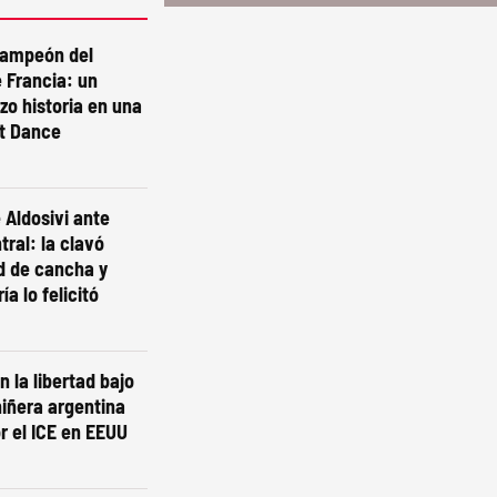
campeón del
 Francia: un
izo historia en una
st Dance
 Aldosivi ante
tral: la clavó
d de cancha y
ía lo felicitó
n la libertad bajo
niñera argentina
r el ICE en EEUU