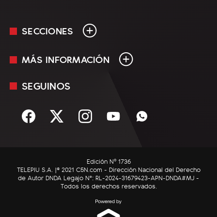
SECCIONES
MÁS INFORMACIÓN
En Vivo
Minuto Uno
SEGUINOS
Mediakit
Política
Términos y condiciones
Sociedad
Rss
Economía
Enfoque
Edición Nº 1736
C5N Autos
TELEPIU S.A. |© 2021 C5N.com - Dirección Nacional del Derecho
de Autor DNDA Legajo N°: RL-2024-31679423-APN-DNDA#MJ -
RatingCero
Todos los derechos reservados.
Deportes