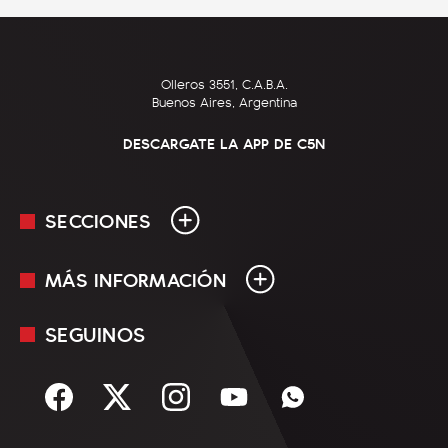
Olleros 3551, C.A.B.A.
Buenos Aires, Argentina
DESCARGATE LA APP DE C5N
SECCIONES
MÁS INFORMACIÓN
En Vivo
Minuto Uno
SEGUINOS
Mediakit
Política
Términos y condiciones
Sociedad
Rss
Economía