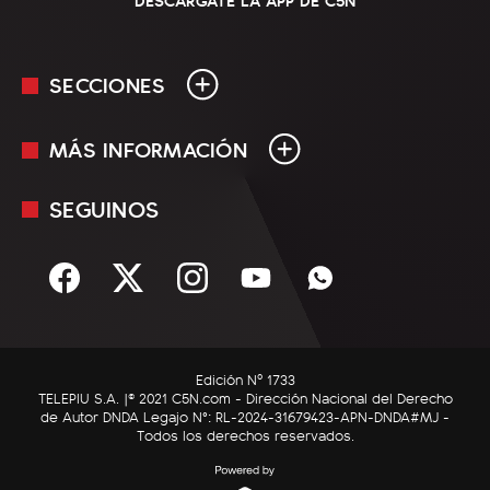
SECCIONES
MÁS INFORMACIÓN
En Vivo
Minuto Uno
SEGUINOS
Mediakit
Política
Términos y condiciones
Sociedad
Rss
Economía
Enfoque
Edición Nº 1733
C5N Autos
TELEPIU S.A. |© 2021 C5N.com - Dirección Nacional del Derecho
de Autor DNDA Legajo N°: RL-2024-31679423-APN-DNDA#MJ -
RatingCero
Todos los derechos reservados.
Deportes