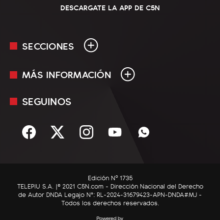
DESCARGATE LA APP DE C5N
SECCIONES
MÁS INFORMACIÓN
En Vivo
Minuto Uno
SEGUINOS
Mediakit
Política
Términos y condiciones
Sociedad
Rss
Economía
Enfoque
Edición Nº 1735
C5N Autos
TELEPIU S.A. |© 2021 C5N.com - Dirección Nacional del Derecho
de Autor DNDA Legajo N°: RL-2024-31679423-APN-DNDA#MJ -
RatingCero
Todos los derechos reservados.
Deportes