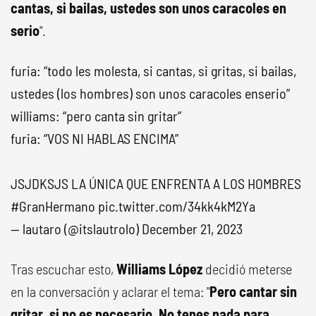
cantas, si bailas, ustedes son unos caracoles en
serio
".
furia: “todo les molesta, si cantas, si gritas, si bailas,
ustedes (los hombres) son unos caracoles enserio”
williams: “pero canta sin gritar”
furia: “VOS NI HABLAS ENCIMA”
JSJDKSJS LA ÚNICA QUE ENFRENTA A LOS HOMBRES
#GranHermano
pic.twitter.com/34kk4kM2Ya
— lautaro (@itslautrolo)
December 21, 2023
Tras escuchar esto,
Williams López
decidió meterse
en la conversación y aclarar el tema: "
Pero cantar sin
gritar, si no es necesario
.
No tenes nada para