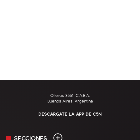
Olleros 3551, C.A.B.A.
Buenos Aires, Argentina
DESCARGATE LA APP DE C5N
SECCIONES