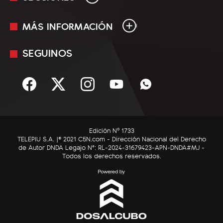
MÁS INFORMACIÓN
En Vivo
Minuto Uno
SEGUINOS
Mediakit
Política
Términos y condiciones
Sociedad
Rss
Economía
Enfoque
Edición Nº 1733
C5N Autos
TELEPIU S.A. |© 2021 C5N.com - Dirección Nacional del Derecho
de Autor DNDA Legajo N°: RL-2024-31679423-APN-DNDA#MJ -
RatingCero
Todos los derechos reservados.
Deportes
Lifestyle
Astrología