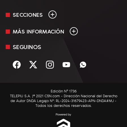
SECCIONES
MÁS INFORMACIÓN
En Vivo
Minuto Uno
SEGUINOS
Mediakit
Política
Términos y condiciones
Sociedad
Rss
Economía
Enfoque
Edición Nº 1736
C5N Autos
TELEPIU S.A. |© 2021 C5N.com - Dirección Nacional del Derecho
de Autor DNDA Legajo N°: RL-2024-31679423-APN-DNDA#MJ -
RatingCero
Todos los derechos reservados.
Deportes
Lifestyle