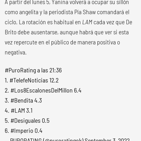
A partir del lunes 5, Yanina volverá a ocupar su sillón
como angelita y la periodista Pía Shaw comandará el
ciclo. La rotación es habitual en
LAM
cada vez que De
Brito debe ausentarse, aunque habrá que ver si esta
vez repercute en el público de manera positiva o
negativa.
#PuroRating
a las 21:36
1.
#TelefeNoticias
12.2
2.
#Los8EscalonesDelMillon
6.4
3.
#Bendita
4.3
4.
#LAM
3.1
5.
#Desiguales
0.5
6.
#Imperio
0.4
— PURORATING (@puroratingok)
September 3, 2022