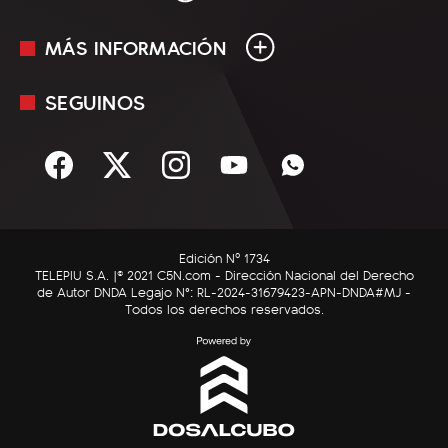
MÁS INFORMACIÓN
En Vivo
Minuto Uno
SEGUINOS
Mediakit
Política
Términos y condiciones
Sociedad
Rss
Economía
Enfoque
Edición Nº 1734
C5N Autos
TELEPIU S.A. |© 2021 C5N.com - Dirección Nacional del Derecho
de Autor DNDA Legajo N°: RL-2024-31679423-APN-DNDA#MJ -
RatingCero
Todos los derechos reservados.
Deportes
Lifestyle
Astrología
Tecnología