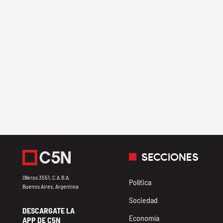
SECCIONES
Olleros 3551, C.A.B.A.
Política
Buenos Aires, Argentina
Sociedad
DESCARGATE LA
Economía
APP DE C5N