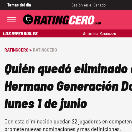
Temas del día
Sesión en el Senado
LOS IMPERDIBLES
Antonela Roccuzzo
RATINGCERO >
RATINGCERO
Quién quedó eliminado 
Hermano Generación D
lunes 1 de junio
Con esta eliminación quedan 22 jugadores en compete
promete nuevas nominaciones y más definiciones.