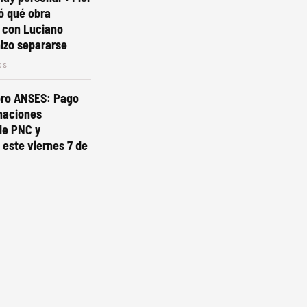
ó qué obra
 con Luciano
hizo separarse
os
ro ANSES: Pago
naciones
de PNC y
este viernes 7 de