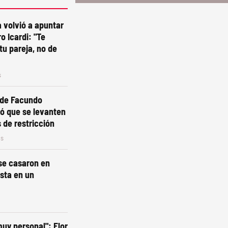
 volvió a apuntar
o Icardi: "Te
tu pareja, no de
s
 de Facundo
ó que se levanten
 de restricción
os
se casaron en
esta en un
muy personal": Flor