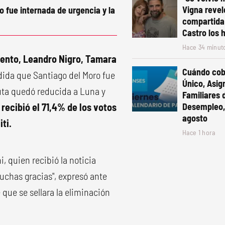
Vigna revel
 fue internada de urgencia y la
compartida
Castro los 
Hace 34 minut
iento, Leandro Nigro, Tamara
Cuándo cob
ida que Santiago del Moro fue
Único, Asig
puta quedó reducida a Luna y
Familiares 
 recibió el 71,4% de los votos
Desempleo, 
agosto
ti.
Hace 1 hora
, quien recibió la noticia
muchas gracias", expresó ante
que se sellara la eliminación