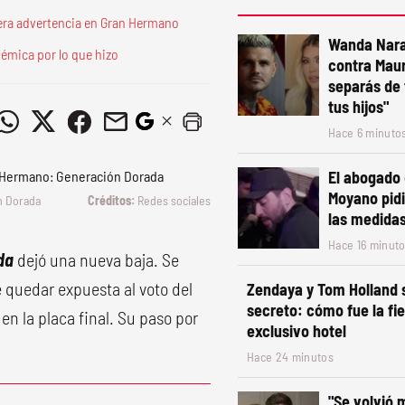
vera advertencia en Gran Hermano
Wanda Nara
émica por lo que hizo
contra Maur
separás de 
tus hijos"
Hace 6 minuto
El abogado
Moyano pidi
n Dorada
Redes sociales
las medidas
Hace 16 minut
ada
dejó una nueva baja. Se
e quedar expuesta al voto del
Zendaya y Tom Holland 
secreto: cómo fue la fi
en la placa final. Su paso por
exclusivo hotel
Hace 24 minutos
"Se volvió 