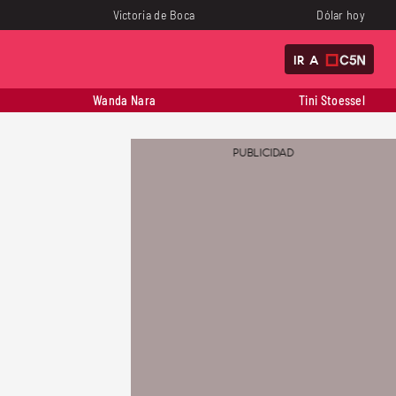
Victoria de Boca
Dólar hoy
IR A
Wanda Nara
Tini Stoessel