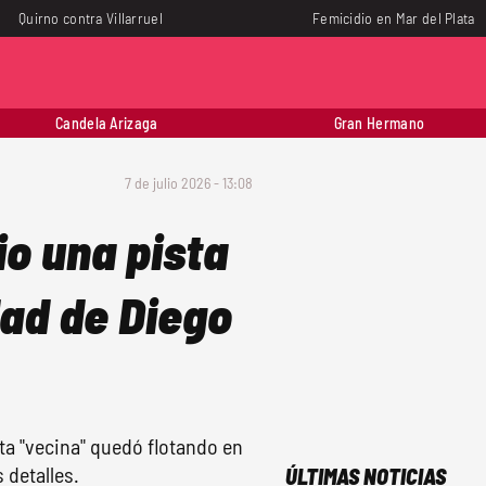
Quirno contra Villarruel
Femicidio en Mar del Plata
Candela Arizaga
Gran Hermano
7 de julio 2026 - 13:08
io una pista
dad de Diego
sta "vecina" quedó flotando en
 detalles.
ÚLTIMAS NOTICIAS