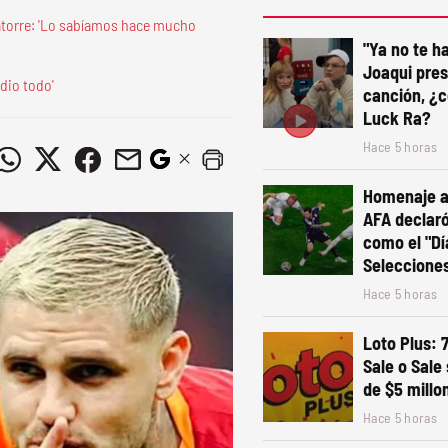
Latorre: 'Lo sabíamos hace mucho
"Ya no te ha
Joaqui pre
dio todo'
canción, ¿c
Luck Ra?
Hace 5 horas
Homenaje a 
AFA declaró 
como el "Dí
Seleccione
Hace 5 horas
Loto Plus: 
Sale o Sale
de $5 millo
Hace 5 horas