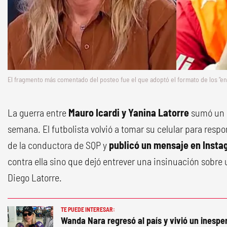
El fragmento más comentado del posteo fue el que adoptó el formato de los "en
La guerra entre
Mauro Icardi y Yanina Latorre
sumó un n
semana. El futbolista volvió a tomar su celular para resp
de la conductora de SQP y
publicó un mensaje en Inst
contra ella sino que dejó entrever una insinuación sobre
Diego Latorre.
TE PUEDE INTERESAR:
Wanda Nara regresó al país y vivió un inesp