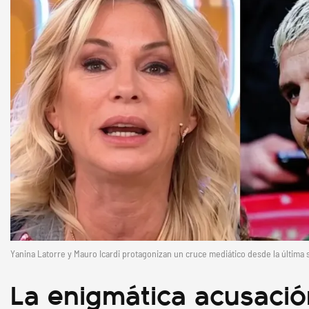
Yanina Latorre y Mauro Icardi protagonizan un cruce mediático desde la última
La enigmática acusaci