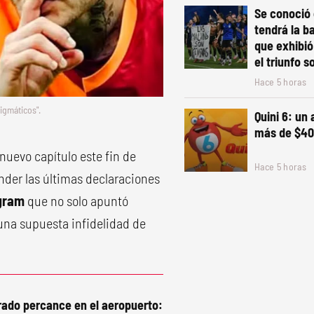
Se conoció 
tendrá la b
que exhibió
el triunfo s
Hace 5 horas
igmáticos".
Quini 6: un
más de $40
uevo capítulo este fin de
Hace 5 horas
onder las últimas declaraciones
agram
que no solo apuntó
 una supuesta infidelidad de
erado percance en el aeropuerto: