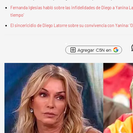
Fernanda Iglesias habló sobre las infidelidades de Diego a Yanina 
tiempo'
El sincericidio de Diego Latorre sobre su convivencia con Yanina: 'O
Agregar C5N en