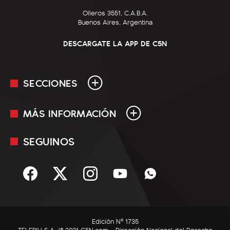
Olleros 3551, C.A.B.A.
Buenos Aires, Argentina
DESCARGATE LA APP DE C5N
SECCIONES
MÁS INFORMACIÓN
En Vivo
Minuto Uno
SEGUINOS
Mediakit
Política
Términos y condiciones
Sociedad
Rss
Economía
Enfoque
Edición Nº 1735
C5N Autos
TELEPIU S.A. |© 2021 C5N.com - Dirección Nacional del Derecho