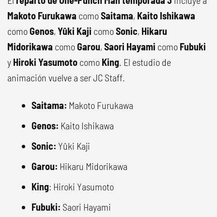
El
reparto de One-Punch Man temporada 3
incluye a
Makoto Furukawa
como
Saitama
,
Kaito Ishikawa
como
Genos
,
Yûki Kaji
como
Sonic
,
Hikaru
Midorikawa
como
Garou
,
Saori Hayami
como
Fubuki
y
Hiroki Yasumoto
como
King
. El estudio de
animación vuelve a ser JC Staff.
Saitama:
Makoto Furukawa
Genos:
Kaito Ishikawa
Sonic:
Yûki Kaji
Garou:
Hikaru Midorikawa
King
: Hiroki Yasumoto
Fubuki:
Saori Hayami