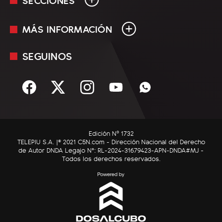
MÁS INFORMACIÓN
En Vivo
Minuto Uno
SEGUINOS
Mediakit
Política
Términos y condiciones
Sociedad
Rss
Economía
Enfoque
Edición Nº 1732
C5N Autos
TELEPIU S.A. |© 2021 C5N.com - Dirección Nacional del Derecho
de Autor DNDA Legajo N°: RL-2024-31679423-APN-DNDA#MJ -
RatingCero
Todos los derechos reservados.
Deportes
Lifestyle
Astrología