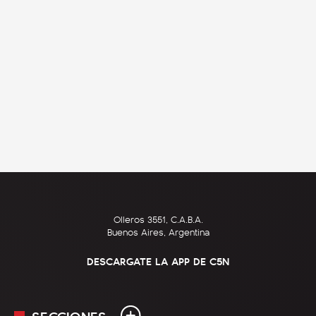
Olleros 3551, C.A.B.A.
Buenos Aires, Argentina
DESCARGATE LA APP DE C5N
SECCIONES