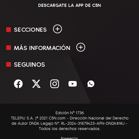
DESCARGATE LA APP DE C5N
SECCIONES
MÁS INFORMACIÓN
En Vivo
Minuto Uno
SEGUINOS
Mediakit
Política
Términos y condiciones
Sociedad
Rss
Economía
Enfoque
Edición Nº 1736
C5N Autos
TELEPIU S.A. |© 2021 C5N.com - Dirección Nacional del Derecho
de Autor DNDA Legajo N°: RL-2024-31679423-APN-DNDA#MJ -
RatingCero
Todos los derechos reservados.
Deportes