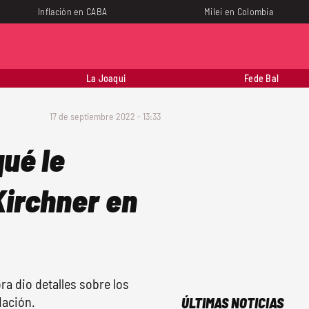
Inflación en CABA
Milei en Colombia
La Joaqui
Fede Bal
17 de septiembre 2022 - 13:33
ué le
Kirchner en
ora dio detalles sobre los
Nación.
ÚLTIMAS NOTICIAS