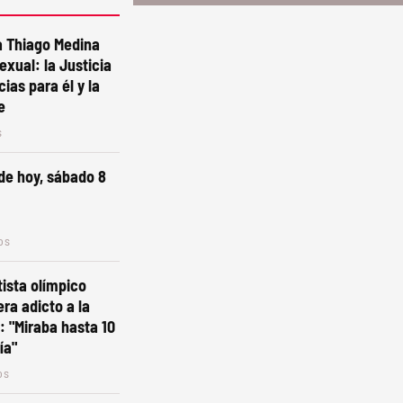
a Thiago Medina
exual: la Justicia
ias para él y la
e
s
de hoy, sábado 8
os
ista olímpico
era adicto a la
: "Miraba hasta 10
ía"
os