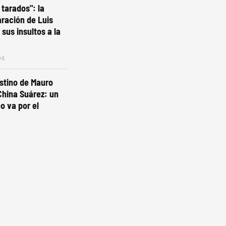
 tarados": la
aración de Luis
sus insultos a la
os
stino de Mauro
 China Suárez: un
o va por el