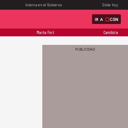
Interna en el Gobierno
Dólar hoy
IR A
Marta Fort
Camilota