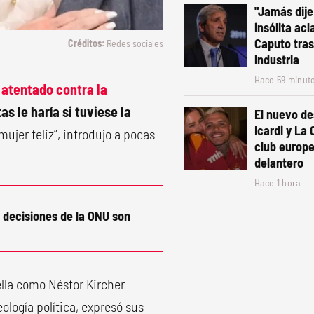
"Jamás dije
insólita acl
Caputo tras 
Redes sociales
industria
Hace 59 minut
l
atentado contra la
s le haría si tuviese la
El nuevo de
Icardi y La
 mujer feliz”, introdujo a pocas
club europe
delantero
Hace 1 hora
 decisiones de la ONU son
ella como Néstor Kircher
ología política, expresó sus