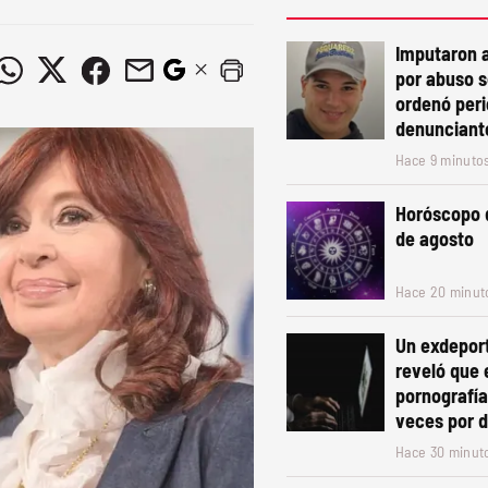
Imputaron 
por abuso s
ordenó peric
denunciant
Hace 9 minuto
Horóscopo 
de agosto
Hace 20 minut
Un exdeport
reveló que 
pornografía
veces por d
Hace 30 minut