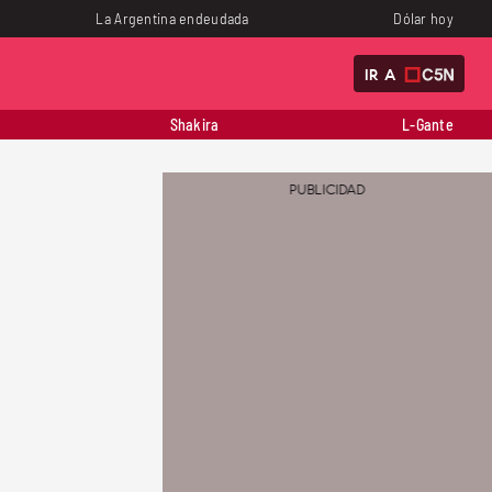
La Argentina endeudada
Dólar hoy
IR A
Shakira
L-Gante