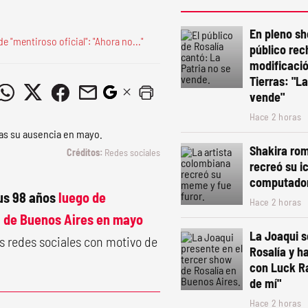
En pleno sh
e "mentiroso oficial": "Ahora no..."
público rec
modificació
Tierras: "La
vende"
Hace 2 horas
Shakira rom
Redes sociales
recreó su i
computado
sus 98 años
luego de
Hace 2 horas
 de Buenos Aires
en mayo
La Joaqui 
as redes sociales con motivo de
Rosalía y h
con Luck R
de mí"
Hace 2 horas