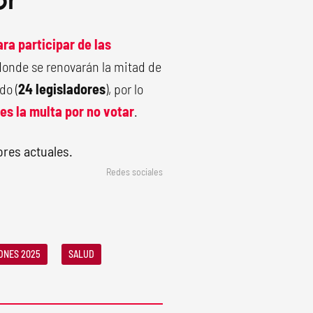
ra participar de las
 donde se renovarán la mitad de
do (
24 legisladores
), por lo
es la multa por no votar
.
Redes sociales
ONES 2025
SALUD