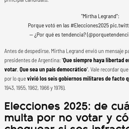
"Mirtha Legrand":
Porque votó en las
#Elecciones2025
pic.twi
— ¿Por qué es tendencia? (@porquetendenc
Antes de despedirse, Mirtha Legrand envió un mensaje par
presidentes de Argentina: "
Que siempre haya libertad e
votar
.
Que sea un país democrático
". Vale recordar qu
por lo que
vivió los seis gobiernos militares de facto 
1943, 1955, 1962, 1966 y 1976).
Elecciones 2025: de cuá
multa por no votar y c
chequear si sos infract