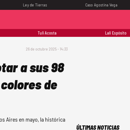
Ley de Tierras
Caso Agostina Vega
Tuli Acosta
Lali Espósito
26 de octubre 2025 - 14:33
tar a sus 98
 colores de
os Aires en mayo, la histórica
ÚLTIMAS NOTICIAS