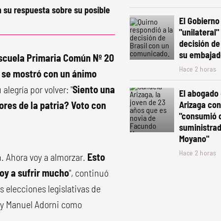
 su respuesta sobre su posible
El Gobierno 
"unilateral"
decisión de 
su embajad
scuela Primaria Común Nº 20
Hace 2 horas
se mostró con un ánimo
alegría por volver: "
Siento una
El abogado
ores de la patria? Voto con
Arizaga co
"consumió 
suministra
Moyano"
Hace 2 horas
on. Ahora voy a almorzar.
Esto
voy a sufrir mucho
", continuó
s elecciones legislativas de
 y Manuel Adorni como