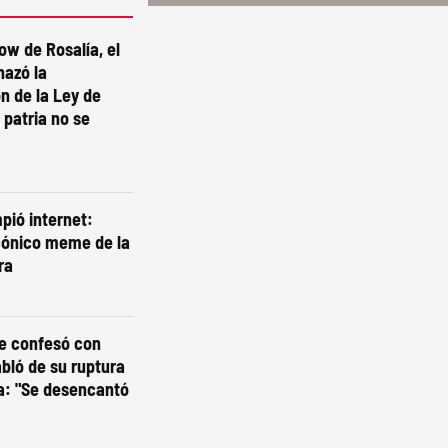
ow de Rosalía, el
hazó la
n de la Ley de
 patria no se
pió internet:
cónico meme de la
ra
se confesó con
abló de su ruptura
a: "Se desencantó