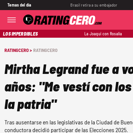
Temas del día
Brasil retira a su embajador
LOS IMPERDIBLES
La Joaqui con Rosalía
RATINGCERO >
RATINGCERO
Mirtha Legrand fue a vo
años: "Me vestí con los
la patria"
Tras ausentarse en las legislativas de la Ciudad de Buen
conductora decidió participar de las Elecciones 2025.