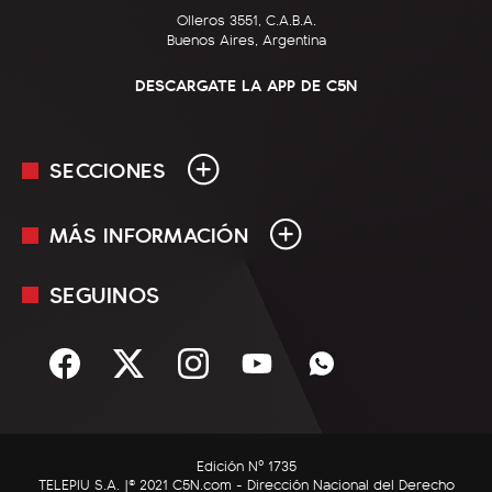
Olleros 3551, C.A.B.A.
Buenos Aires, Argentina
DESCARGATE LA APP DE C5N
SECCIONES
MÁS INFORMACIÓN
En Vivo
Minuto Uno
SEGUINOS
Mediakit
Política
Términos y condiciones
Sociedad
Rss
Economía
Enfoque
Edición Nº 1735
C5N Autos
TELEPIU S.A. |© 2021 C5N.com - Dirección Nacional del Derecho