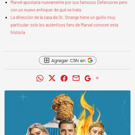
Marvel apostaría nuevamente por sus famosos Defensores pero
con un nuevo enfoque: de qué se trata
La dirección de la casa de Dr. Strange tiene un guiño muy
particular: solo los auténticos fans de Marvel conocen esta
historia
Agregar C5N en