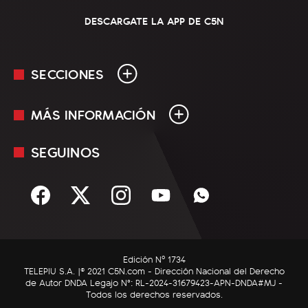
DESCARGATE LA APP DE C5N
SECCIONES
MÁS INFORMACIÓN
En Vivo
Minuto Uno
SEGUINOS
Mediakit
Política
Términos y condiciones
Sociedad
Rss
Economía
Enfoque
Edición Nº 1734
C5N Autos
TELEPIU S.A. |© 2021 C5N.com - Dirección Nacional del Derecho
de Autor DNDA Legajo N°: RL-2024-31679423-APN-DNDA#MJ -
RatingCero
Todos los derechos reservados.