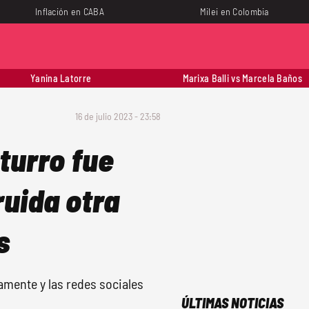
Inflación en CABA
Milei en Colombia
Yanina Latorre
Marixa Balli vs Marcela Baños
16 de julio 2023 - 23:58
turro fue
ruida otra
s
amente y las redes sociales
ÚLTIMAS NOTICIAS