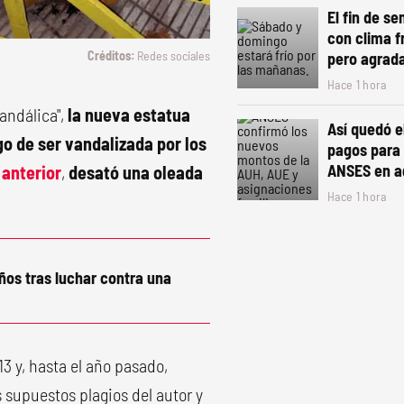
El fin de s
con clima f
Redes sociales
pero agrada
Hace 1 hora
vandálica",
la nueva estatua
Así quedó e
go de ser vandalizada por los
pagos para
ANSES en a
 anterior
,
desató una oleada
Hace 1 hora
ños tras luchar contra una
3 y, hasta el año pasado,
 supuestos plagios del autor y