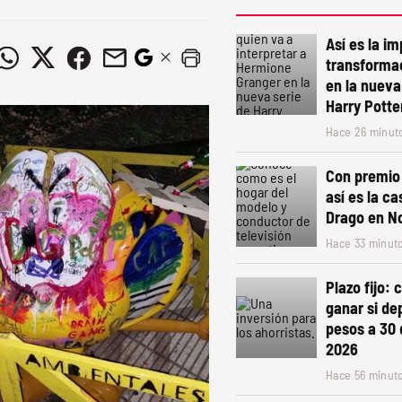
Así es la i
transforma
en la nuev
Harry Potte
Hace 26 minut
Con premio 
así es la c
Drago en N
Hace 33 minut
Plazo fijo:
ganar si de
pesos a 30 
2026
Hace 56 minut