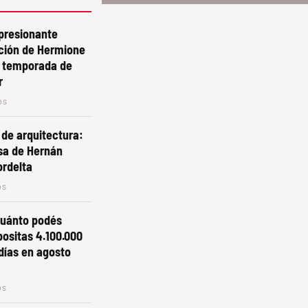
mpresionante
ción de Hermione
a temporada de
r
os
de arquitectura:
asa de Hernán
ordelta
os
 cuánto podés
positas 4.100.000
días en agosto
os