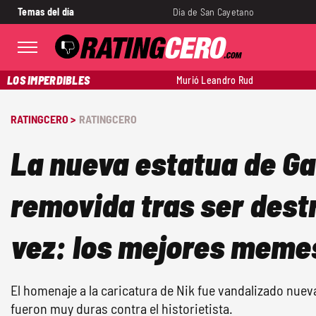
Temas del día
Día de San Cayetano
LOS IMPERDIBLES
Murió Leandro Rud
RATINGCERO >
RATINGCERO
La nueva estatua de Ga
removida tras ser dest
vez: los mejores meme
El homenaje a la caricatura de Nik fue vandalizado nuev
fueron muy duras contra el historietista.