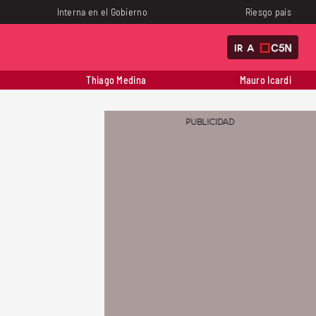
Interna en el Gobierno
Riesgo país
IR A
Thiago Medina
Mauro Icardi