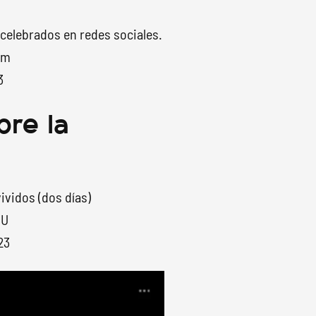
 celebrados en redes sociales.
Zm
3
re la
ividos (dos días)
OU
23