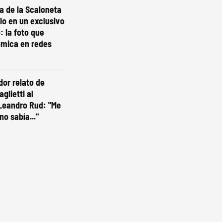
ta de la Scaloneta
olo en un exclusivo
: la foto que
émica en redes
dor relato de
glietti al
Leandro Rud: "Me
no sabía..."