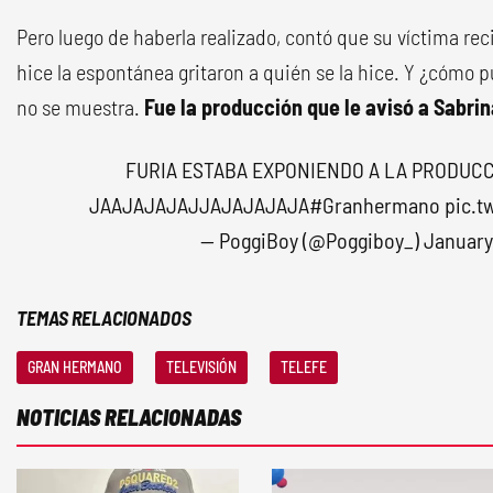
Pero luego de haberla realizado, contó que su víctima recib
hice la espontánea gritaron a quién se la hice. Y ¿cómo p
no se muestra.
Fue la producción que le avisó a Sabrin
FURIA ESTABA EXPONIENDO A LA PRODUC
JAAJAJAJAJJAJAJAJAJA
#Granhermano
pic.t
— PoggiBoy (@Poggiboy_)
January
TEMAS RELACIONADOS
GRAN HERMANO
TELEVISIÓN
TELEFE
NOTICIAS RELACIONADAS