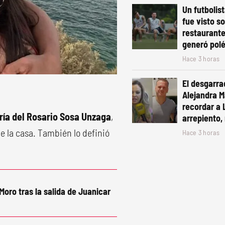
Un futbolis
fue visto s
restaurante
generó pol
Hace 3 horas
El desgarra
Alejandra Ma
recordar a 
ría del Rosario Sosa Unzaga
,
arrepiento, 
de la casa. También lo definió
Hace 3 horas
Moro tras la salida de Juanicar