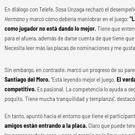
En diálogo con Telefe, Sosa Unzaga rechazó el desempeñ
Hermano
y marcó cómo debería maniobrar en el juego:
"L
como jugador no está dando lo mejor.
Tiene que entend
para el afuera, además de darse cuenta de que tiene que j
Necesita leer más las placas de nominaciones y me gustar
Sin embargo, en contraste, marcó un progreso de su parej
Santiago del Moro.
"Está leyendo mejor el juego.
El verd
competitivo.
Es pasional. La competencia lo ayuda a seg
poquito. Tiene mucha tranquilidad y templanza", destacó
En tanto, apuntó hacia el entorno que tiene el participan
amigos están entrando a la placa.
Claro que puede tene
las personas de la casa y pero el premio se lo lleva una so