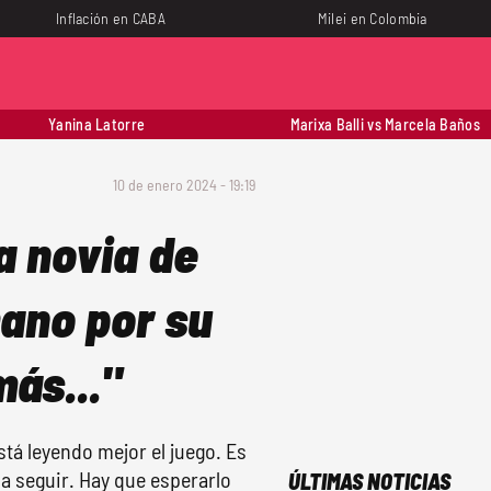
Inflación en CABA
Milei en Colombia
Yanina Latorre
Marixa Balli vs Marcela Baños
10 de enero 2024 - 19:19
la novia de
ano por su
más..."
tá leyendo mejor el juego. Es
a seguir. Hay que esperarlo
ÚLTIMAS NOTICIAS