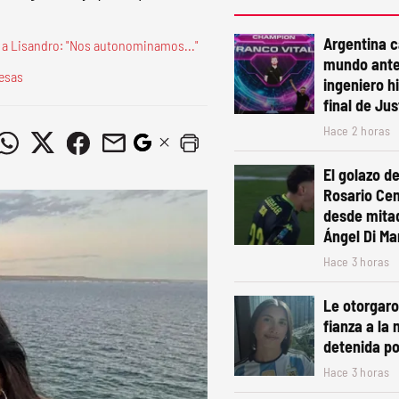
Argentina 
r a Lisandro: "Nos autonominamos..."
mundo ante
resas
ingeniero h
final de Ju
Hace 2 horas
El golazo de
Rosario Cen
desde mita
Ángel Di Mar
Hace 3 horas
Le otorgaro
fianza a la 
detenida po
Hace 3 horas