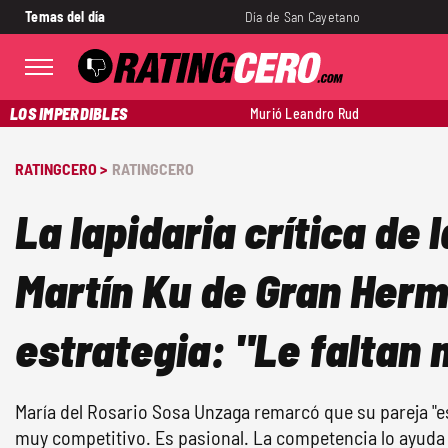
Temas del día
Día de San Cayetano
LOS IMPERDIBLES
Murió Leandro Rud
RATINGCERO >
RATINGCERO
La lapidaria crítica de 
Martín Ku de Gran Herm
estrategia: "Le faltan 
María del Rosario Sosa Unzaga remarcó que su pareja "es
muy competitivo. Es pasional. La competencia lo ayuda 