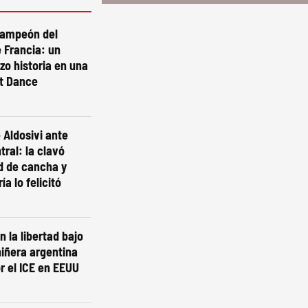
campeón del
 Francia: un
izo historia en una
st Dance
 Aldosivi ante
tral: la clavó
d de cancha y
ía lo felicitó
n la libertad bajo
niñera argentina
r el ICE en EEUU