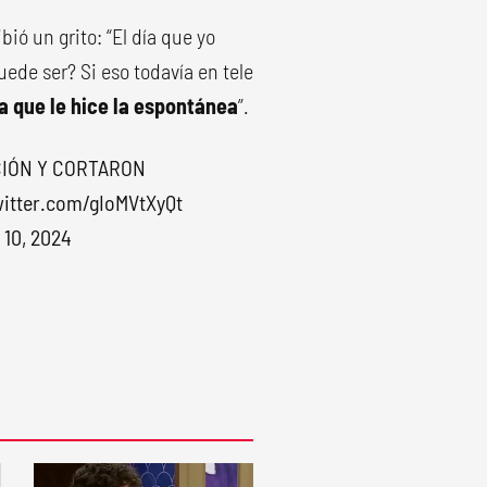
ió un grito: “El día que yo
uede ser? Si eso todavía en tele
a que le hice la espontánea
”.
CIÓN Y CORTARON
witter.com/gIoMVtXyQt
 10, 2024