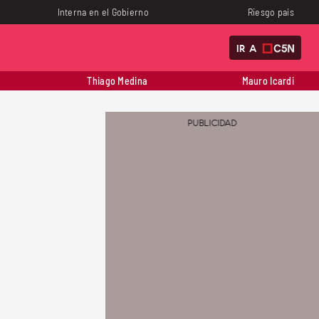
Interna en el Gobierno
Riesgo país
IR A
Thiago Medina
Mauro Icardi