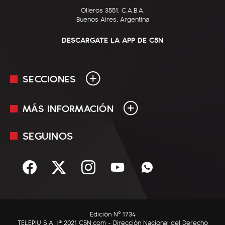
Olleros 3551, C.A.B.A.
Buenos Aires, Argentina
DESCARGATE LA APP DE C5N
SECCIONES
MÁS INFORMACIÓN
En Vivo
Minuto Uno
SEGUINOS
Mediakit
Política
Términos y condiciones
Sociedad
Rss
Economía
Enfoque
Edición Nº 1734
C5N Autos
TELEPIU S.A. |© 2021 C5N.com - Dirección Nacional del Derecho