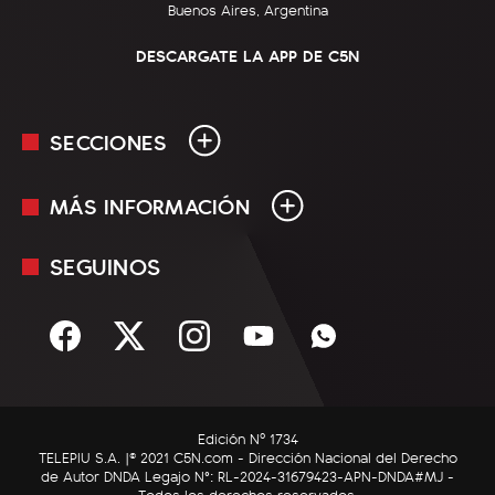
Buenos Aires, Argentina
DESCARGATE LA APP DE C5N
SECCIONES
MÁS INFORMACIÓN
En Vivo
Minuto Uno
SEGUINOS
Mediakit
Política
Términos y condiciones
Sociedad
Rss
Economía
Enfoque
Edición Nº 1734
C5N Autos
TELEPIU S.A. |© 2021 C5N.com - Dirección Nacional del Derecho
de Autor DNDA Legajo N°: RL-2024-31679423-APN-DNDA#MJ -
RatingCero
Todos los derechos reservados.