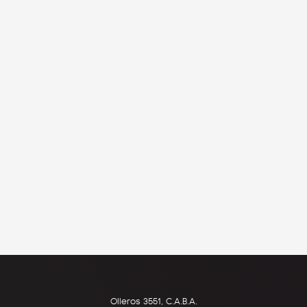
Olleros 3551, C.A.B.A.