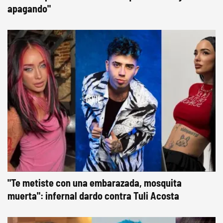
apagando"
"Te metiste con una embarazada, mosquita
muerta": infernal dardo contra Tuli Acosta