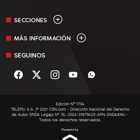
SECCIONES
MÁS INFORMACIÓN
En Vivo
Minuto Uno
SEGUINOS
Mediakit
Política
Términos y condiciones
Sociedad
Rss
Economía
Enfoque
Edición Nº 1734
C5N Autos
TELEPIU S.A. |© 2021 C5N.com - Dirección Nacional del Derecho
de Autor DNDA Legajo N°: RL-2024-31679423-APN-DNDA#MJ -
RatingCero
Todos los derechos reservados.
Deportes