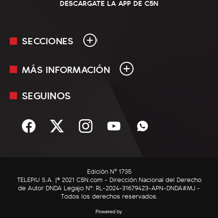
DESCARGATE LA APP DE C5N
SECCIONES
MÁS INFORMACIÓN
En Vivo
Minuto Uno
SEGUINOS
Mediakit
Política
Términos y condiciones
Sociedad
Rss
Economía
Enfoque
Edición Nº 1735
C5N Autos
TELEPIU S.A. |© 2021 C5N.com - Dirección Nacional del Derecho
de Autor DNDA Legajo N°: RL-2024-31679423-APN-DNDA#MJ -
RatingCero
Todos los derechos reservados.
Deportes