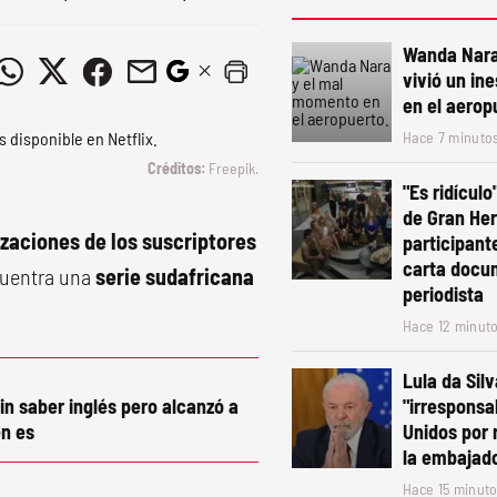
Wanda Nara 
vivió un in
en el aerop
Hace 7 minuto
Freepik.
"Es ridículo
de Gran He
zaciones de los suscriptores
participant
carta docu
cuentra una
serie sudafricana
periodista
Hace 12 minut
Lula da Silv
in saber inglés pero alcanzó a
"irresponsa
n es
Unidos por 
la embajado
Hace 15 minut