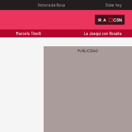
Victoria de Boca
Dólar hoy
IR A
Marcelo Tinelli
La Joaqui con Rosalía