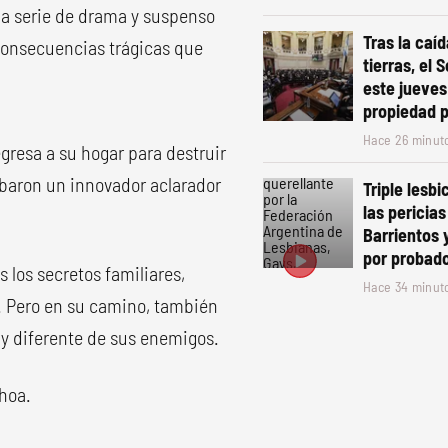
la serie de drama y suspenso
Tras la caíd
 consecuencias trágicas que
tierras, el
este jueves
propiedad 
Hace 26 minut
regresa a su hogar para destruir
obaron un innovador aclarador
Triple lesbi
las pericia
Barrientos y
por probado
s los secretos familiares,
Hace 34 minut
n. Pero en su camino, también
y diferente de sus enemigos.
shoa.