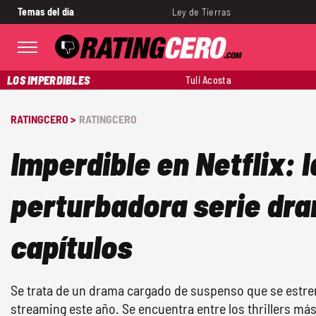
Temas del día
Ley de Tierras
LOS IMPERDIBLES
Tuli Acosta
RATINGCERO >
RATINGCERO
Imperdible en Netflix: l
perturbadora serie dra
capítulos
Se trata de un drama cargado de suspenso que se estre
streaming este año. Se encuentra entre los thrillers más