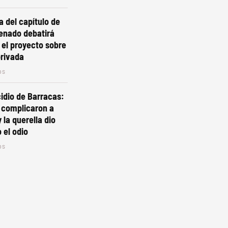
a del capítulo de
 Senado debatirá
 el proyecto sobre
privada
os
cidio de Barracas:
s complicaron a
 la querella dio
 el odio
os