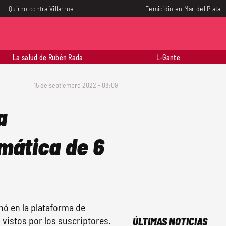
Quirno contra Villarruel
Femicidio en Mar del Plata
La salud de Rubén Rada
L-Gante
15 de septiembre 2022 - 08:09
a
mática de 6
nó en la plataforma de
 vistos por los suscriptores.
ÚLTIMAS NOTICIAS