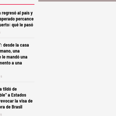
regresó al país y
esperado percance
uerto: qué le pasó
s
": desde la casa
rmano, una
e le mandó una
mento a una
os
a tildó de
ble" a Estados
revocar la visa de
ra de Brasil
os