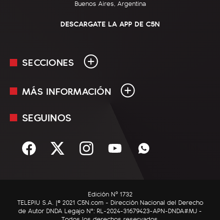
Buenos Aires, Argentina
DESCARGATE LA APP DE C5N
SECCIONES
MÁS INFORMACIÓN
En Vivo
Minuto Uno
SEGUINOS
Mediakit
Política
Términos y condiciones
Sociedad
Rss
Economía
Enfoque
Edición Nº 1732
C5N Autos
TELEPIU S.A. |© 2021 C5N.com - Dirección Nacional del Derecho
de Autor DNDA Legajo N°: RL-2024-31679423-APN-DNDA#MJ -
RatingCero
Todos los derechos reservados.