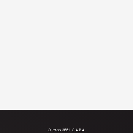
Olleros 3551, C.A.B.A.