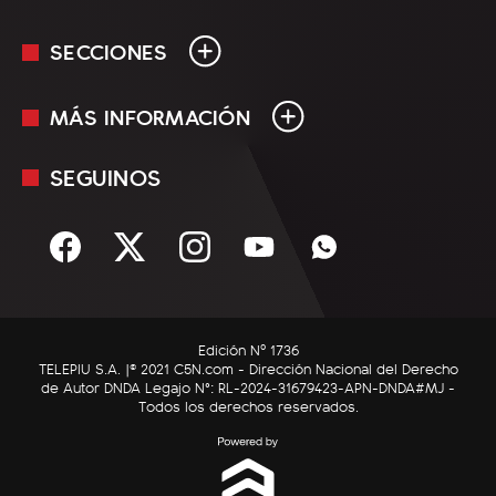
SECCIONES
MÁS INFORMACIÓN
En Vivo
Minuto Uno
SEGUINOS
Mediakit
Política
Términos y condiciones
Sociedad
Rss
Economía
Enfoque
Edición Nº 1736
C5N Autos
TELEPIU S.A. |© 2021 C5N.com - Dirección Nacional del Derecho
de Autor DNDA Legajo N°: RL-2024-31679423-APN-DNDA#MJ -
RatingCero
Todos los derechos reservados.
Deportes
Lifestyle