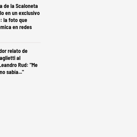
ta de la Scaloneta
olo en un exclusivo
: la foto que
émica en redes
dor relato de
glietti al
Leandro Rud: "Me
no sabía..."