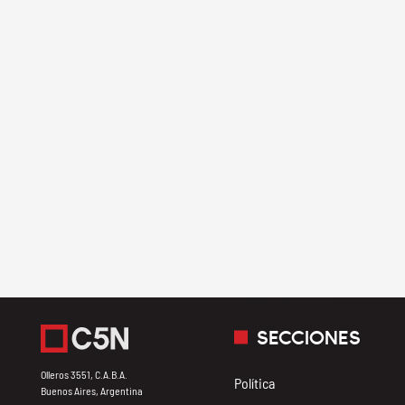
SECCIONES
Olleros 3551, C.A.B.A.
Política
Buenos Aires, Argentina