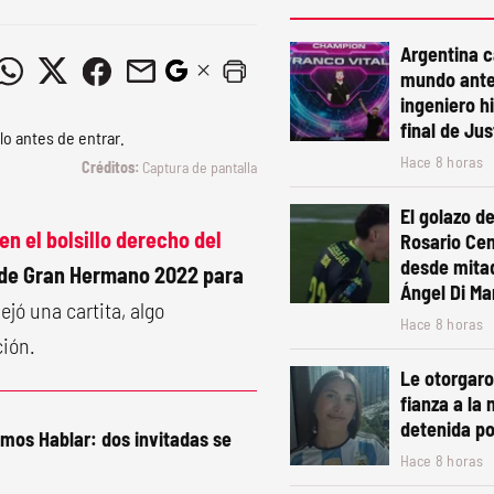
Argentina 
mundo ante
ingeniero h
final de Ju
Hace 8 horas
Captura de pantalla
El golazo de
en el bolsillo derecho del
Rosario Cen
desde mita
 de Gran Hermano 2022 para
Ángel Di Mar
jó una cartita, algo
Hace 8 horas
ción.
Le otorgaro
fianza a la 
detenida po
mos Hablar: dos invitadas se
Hace 8 horas