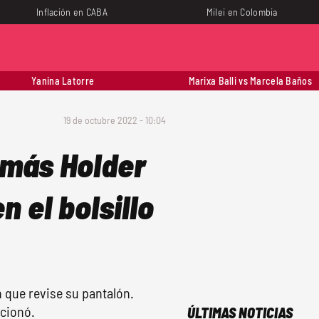
Inflación en CABA
Milei en Colombia
Yanina Latorre
Marixa Balli vs Marcela Baños
19 de octubre 2022 - 10:04
más Holder
n el bolsillo
n que revise su pantalón.
ocionó.
ÚLTIMAS NOTICIAS