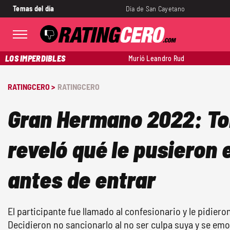
Temas del día
Día de San Cayetano
LOS IMPERDIBLES
Murió Leandro Rud
RATINGCERO >
RATINGCERO
Gran Hermano 2022: To
reveló qué le pusieron e
antes de entrar
El participante fue llamado al confesionario y le pidiero
Decidieron no sancionarlo al no ser culpa suya y se em