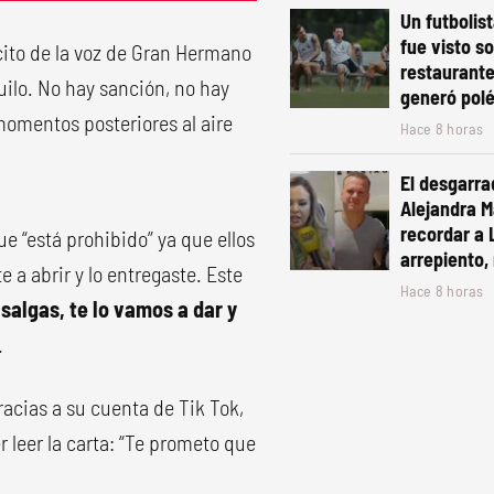
Un futbolis
fue visto s
ícito de la voz de Gran Hermano
restaurante
uilo. No hay sanción, no hay
generó pol
momentos posteriores al aire
Hace 8 horas
El desgarra
Alejandra Ma
recordar a 
ue “está prohibido” ya que ellos
arrepiento, 
 a abrir y lo entregaste. Este
Hace 8 horas
 salgas, te lo vamos a dar y
.
racias a su cuenta de Tik Tok,
 leer la carta: “Te prometo que