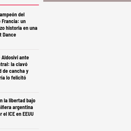
campeón del
 Francia: un
izo historia en una
st Dance
 Aldosivi ante
tral: la clavó
d de cancha y
ía lo felicitó
n la libertad bajo
niñera argentina
r el ICE en EEUU