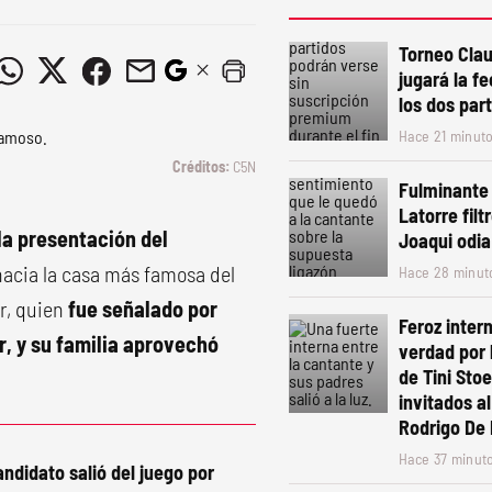
Torneo Clau
jugará la f
los dos par
Hace 21 minut
C5N
Fulminante
Latorre filt
la presentación del
Joaqui odia
o hacia la casa más famosa del
Hace 28 minut
r, quien
fue señalado por
Feroz intern
r, y su familia aprovechó
verdad por 
de Tini Sto
invitados a
Rodrigo De 
Hace 37 minut
didato salió del juego por