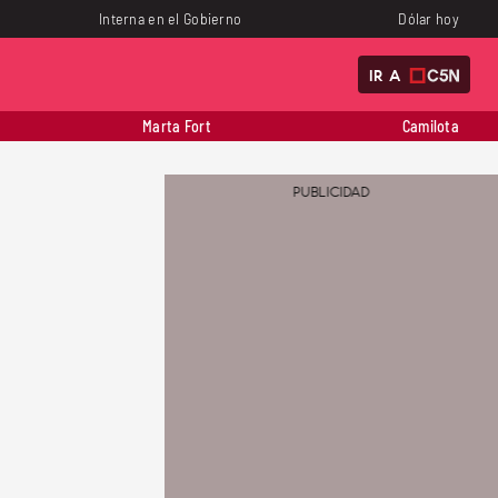
Interna en el Gobierno
Dólar hoy
IR A
Marta Fort
Camilota