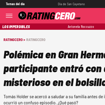
Temas del día
Día de San Cayetano
LOS IMPERDIBLES
Antonela Roccuzzo
RATINGCERO >
RATINGCERO
Polémica en Gran Herm
participante entró con 
misterioso en el bolsill
Tomás Holder se acercó a saludar a su familia antes de i
ocurrió un confuso episodio. ¿Qué pasó?