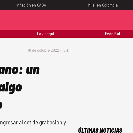
Inflación en CABA
Milei en Colombia
La Joaqui
Fede Bal
18 de octubre 2022 - 10:11
ano: un
algo
o
ngresar al set de grabación y
ÚLTIMAS NOTICIAS