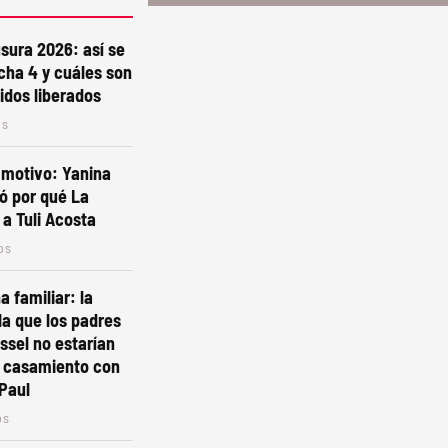
sura 2026: así se
echa 4 y cuáles son
tidos liberados
os
 motivo: Yanina
ró por qué La
 a Tuli Acosta
os
a familiar: la
la que los padres
essel no estarían
l casamiento con
Paul
os