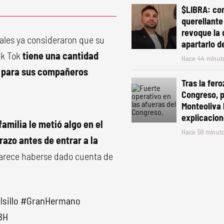
$LIBRA: con
querellante
revoque la 
iales ya consideraron que su
apartarlo d
ik Tok
tiene una cantidad
Hace 44 minut
l para sus compañeros
Tras la fero
Congreso, 
Monteoliva 
explicacion
amilia le metió algo en el
Hace 59 minut
razo antes de entrar a la
 parece haberse dado cuenta de
lsillo
#GranHermano
BH