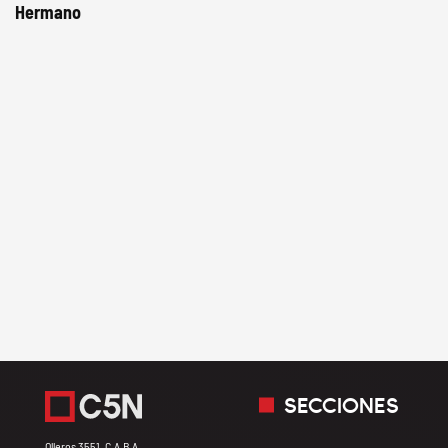
Hermano
SECCIONES
Olleros 3551, C.A.B.A.