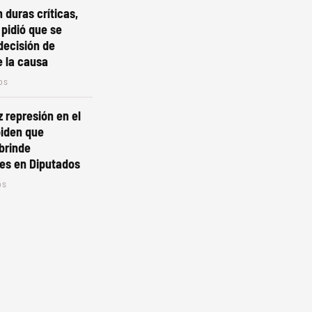
 duras críticas,
 pidió que se
decisión de
e la causa
os
z represión en el
piden que
brinde
es en Diputados
os