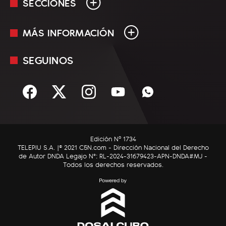
SECCIONES
MÁS INFORMACIÓN
En Vivo
Minuto Uno
SEGUINOS
Mediakit
Política
Términos y condiciones
Sociedad
Rss
Economía
Enfoque
Edición Nº 1734
C5N Autos
TELEPIU S.A. |© 2021 C5N.com - Dirección Nacional del Derecho
de Autor DNDA Legajo N°: RL-2024-31679423-APN-DNDA#MJ -
RatingCero
Todos los derechos reservados.
Deportes
Lifestyle
Astrología