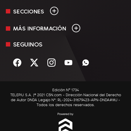
SECCIONES
MÁS INFORMACIÓN
En Vivo
Minuto Uno
SEGUINOS
Mediakit
Política
Términos y condiciones
Sociedad
Rss
Economía
Enfoque
Edición Nº 1734
C5N Autos
TELEPIU S.A. |© 2021 C5N.com - Dirección Nacional del Derecho
de Autor DNDA Legajo N°: RL-2024-31679423-APN-DNDA#MJ -
RatingCero
Todos los derechos reservados.
Deportes
Lifestyle