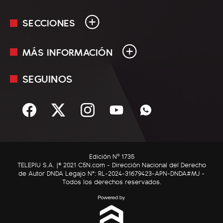
SECCIONES
MÁS INFORMACIÓN
En Vivo
Minuto Uno
SEGUINOS
Mediakit
Política
Términos y condiciones
Sociedad
Rss
Economía
Enfoque
Edición Nº 1735
C5N Autos
TELEPIU S.A. |© 2021 C5N.com - Dirección Nacional del Derecho
de Autor DNDA Legajo N°: RL-2024-31679423-APN-DNDA#MJ -
RatingCero
Todos los derechos reservados.
Deportes
Lifestyle