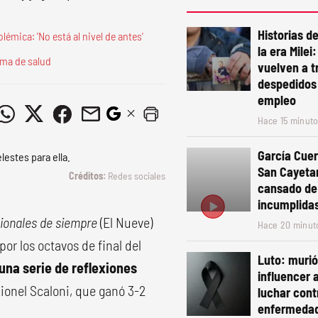
Historias d
lémica: 'No está al nivel de antes'
la era Milei
ema de salud
vuelven a t
despedidos 
empleo
Hace 15 minut
García Cuer
San Cayeta
Redes sociales
cansado de
incumplida
sionales de siempre
(El Nueve)
Hace 20 minut
por los octavos de final del
Luto: muri
una serie de reflexiones
influencer 
ionel Scaloni, que ganó 3-2
luchar cont
enfermeda