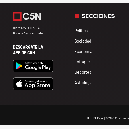
SECCIONES
Olleros 3551, C.A.B.A.
Política
Buenos Aires, Argentina
Sociedad
DESCARGATE LA
Economía
APP DE C5N
Enfoque
Deportes
Astrología
TELEPIU S.A. |© 2021 C5N.com 