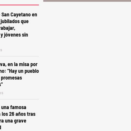
e San Cayetano en
: jubilados que
rabajar,
y jóvenes sin
os
va, en la misa por
no: "Hay un pueblo
 promesas
s"
os
ó una famosa
a los 26 años tras
ra una grave
d