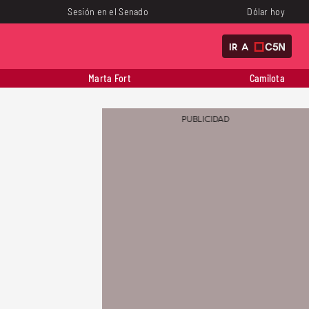
Sesión en el Senado
Dólar hoy
IR A
Marta Fort
Camilota