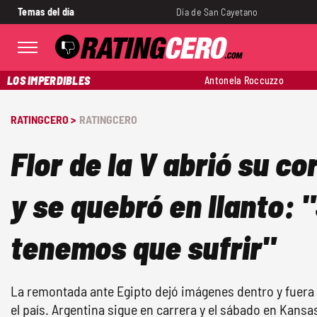
Temas del día
Día de San Cayetano
LOS IMPERDIBLES
Antonela Roccuzzo
RATINGCERO >
RATINGCERO
Flor de la V abrió su co
y se quebró en llanto:
tenemos que sufrir"
La remontada ante Egipto dejó imágenes dentro y fuera 
el país. Argentina sigue en carrera y el sábado en Kansas