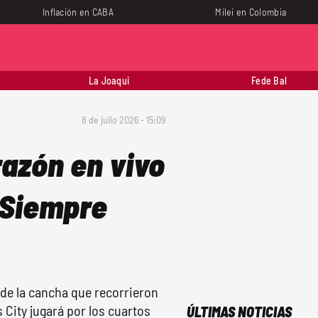
Inflación en CABA
Milei en Colombia
La Joaqui
Fede Bal
8 de julio 2026 - 15:09
razón en vivo
 "Siempre
de la cancha que recorrieron
 City jugará por los cuartos
ÚLTIMAS NOTICIAS