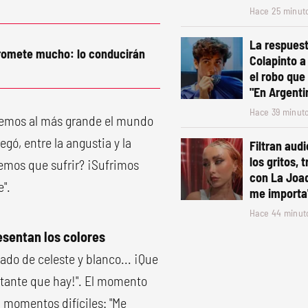
Hace 25 minut
La respues
promete mucho: lo conducirán
Colapinto a
el robo que
"En Argentin
Hace 39 minut
nemos al más grande el mundo
egó, entre la angustia y la
Filtran audi
los gritos, 
emos que sufrir? ¡Sufrimos
con La Joaq
".
me importa
Hace 44 minut
esentan los colores
tado de celeste y blanco... ¡Que
ortante que hay!". El momento
 momentos difíciles: "Me