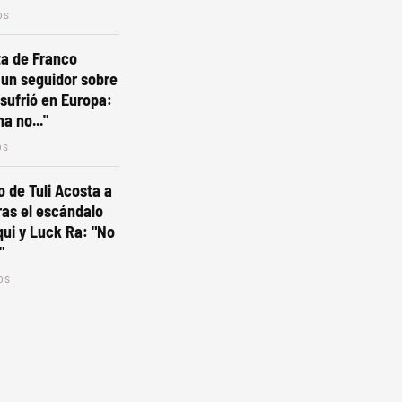
os
ta de Franco
 un seguidor sobre
 sufrió en Europa:
a no..."
os
o de Tuli Acosta a
tras el escándalo
ui y Luck Ra: "No
"
os