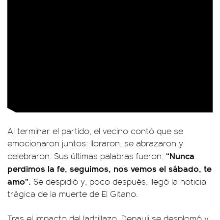
Al terminar el partido, el vecino contó que se
emocionaron juntos: lloraron, se abrazaron y
“Nunca
celebraron. Sus últimas palabras fueron:
perdimos la fe, seguimos, nos vemos el sábado, te
amo”.
Se despidió y, poco después, llegó la noticia
trágica de la muerte de El Gitano.
Tras el impacto del ladrillazo, Depauli se desplomó y