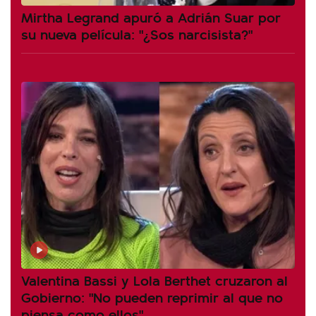
Mirtha Legrand apuró a Adrián Suar por
su nueva película: "¿Sos narcisista?"
Valentina Bassi y Lola Berthet cruzaron al
Gobierno: "No pueden reprimir al que no
piensa como ellos"