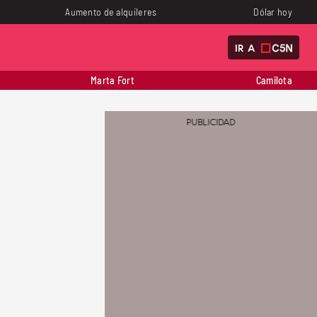
Aumento de alquileres
Dólar hoy
IR A
Marta Fort
Camilota