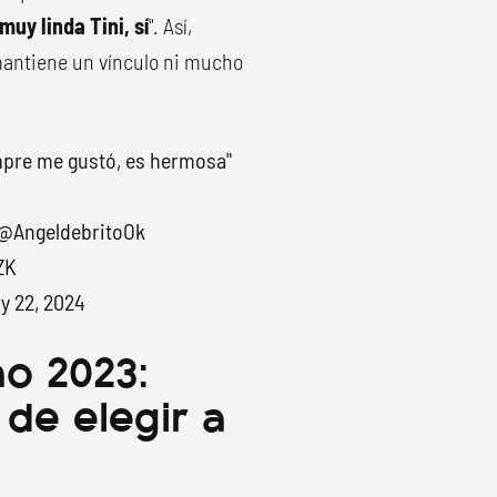
muy linda Tini, sí
". Así,
 mantiene un vínculo ni mucho
mpre me gustó, es hermosa"
@AngeldebritoOk
ZK
y 22, 2024
o 2023:
de elegir a