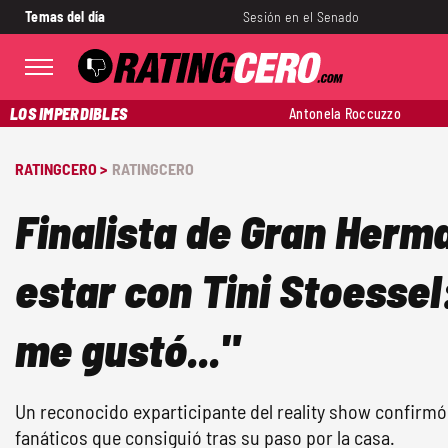
Temas del día
Sesión en el Senado
LOS IMPERDIBLES
Antonela Roccuzzo
RATINGCERO >
RATINGCERO
Finalista de Gran Herm
estar con Tini Stoesse
me gustó..."
Un reconocido exparticipante del reality show confirmó
fanáticos que consiguió tras su paso por la casa.