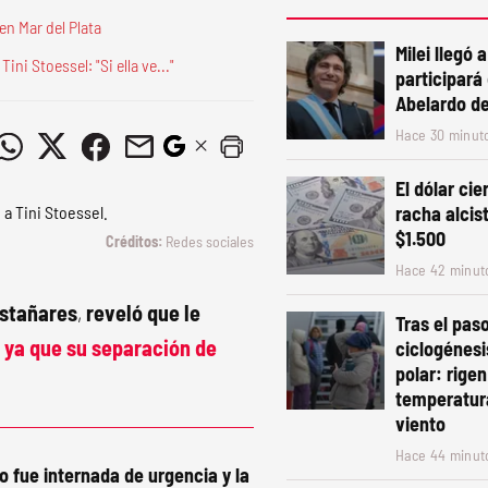
n Mar del Plata
Milei llegó 
ni Stoessel: "Si ella ve..."
participará
Abelardo de 
Hace 30 minut
El dólar ci
racha alcist
$1.500
Redes sociales
Hace 42 minut
stañares
,
reveló que le
Tras el paso
,
ya que su separación de
ciclogénesis
polar: rigen
temperatur
viento
Hace 44 minut
 fue internada de urgencia y la