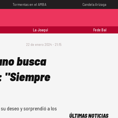
Tormentas en el AMBA
Candela Arizaga
La Joaqui
Fede Bal
22 de enero 2024 - 21:15
ano busca
l: "Siempre
 su deseo y sorprendió a los
ÚLTIMAS NOTICIAS