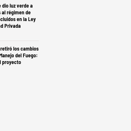
 dio luz verde a
 al régimen de
ncluidos en la Ley
ad Privada
 retiró los cambios
 Manejo del Fuego:
l proyecto