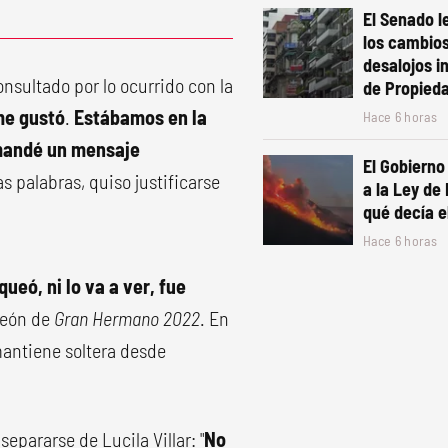
El Senado le
los cambios
desalojos i
nsultado por lo ocurrido con la
de Propied
 me gustó
.
Estábamos en la
Hace 6 horas
 mandé un mensaje
El Gobierno
as palabras, quiso justificarse
a la Ley de
qué decía e
Hace 6 horas
ueó, ni lo va a ver, fue
peón de
Gran Hermano 2022
. En
mantiene soltera desde
separarse de Lucila Villar: "
No