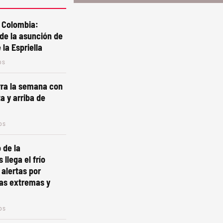
a Colombia:
 de la asunción de
la Espriella
os
erra la semana con
a y arriba de
os
 de la
 llega el frío
 alertas por
as extremas y
os