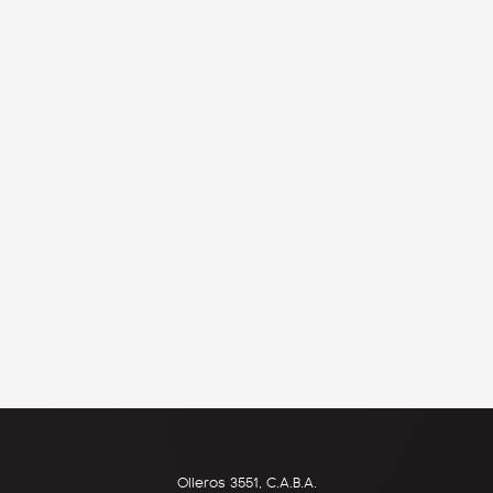
Olleros 3551, C.A.B.A.