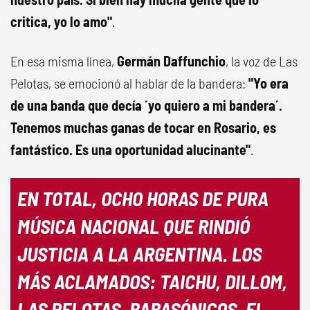
critica, yo lo amo"
.
En esa misma línea,
Germán Daffunchio
, la voz de Las
Pelotas, se emocionó al hablar de la bandera:
"Yo era
de una banda que decía ´yo quiero a mi bandera´.
Tenemos muchas ganas de tocar en Rosario, es
fantástico. Es una oportunidad alucinante"
.
EN TOTAL, OCHO HORAS DE PURA
MÚSICA NACIONAL QUE RINDIÓ
JUSTICIA A LA ARGENTINA. LOS
MÁS ACLAMADOS: TAICHU, DILLOM,
LAS PELOTAS, BABASÓNICOS, EL