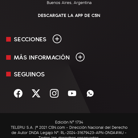
Buenos Aires, Argentina
DESCARGATE LA APP DE C5N
SECCIONES
MÁS INFORMACIÓN
En Vivo
Minuto Uno
SEGUINOS
Mediakit
Política
Términos y condiciones
Sociedad
Rss
Economía
Enfoque
Edición Nº 1734
C5N Autos
TELEPIU S.A. |© 2021 C5N.com - Dirección Nacional del Derecho
de Autor DNDA Legajo N°: RL-2024-31679423-APN-DNDA#MJ -
RatingCero
Todos los derechos reservados.