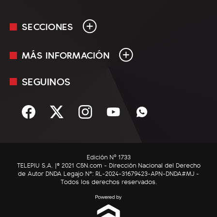
SECCIONES
MÁS INFORMACIÓN
En Vivo
Minuto Uno
SEGUINOS
Mediakit
Política
Términos y condiciones
Sociedad
Rss
Economía
Enfoque
Edición Nº 1733
C5N Autos
TELEPIU S.A. |© 2021 C5N.com - Dirección Nacional del Derecho
de Autor DNDA Legajo N°: RL-2024-31679423-APN-DNDA#MJ -
RatingCero
Todos los derechos reservados.
Deportes
Lifestyle