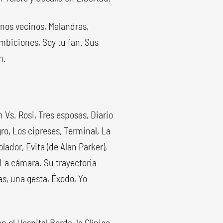
enos vecinos, Malandras,
Ambiciones, Soy tu fan. Sus
m.
Vs. Rosi, Tres esposas, Diario
ro, Los cipreses, Terminal, La
lador, Evita (de Alan Parker),
 La cámara. Su trayectoria
as, una gesta, Éxodo, Yo
 el Hospital Borda, la Clínica