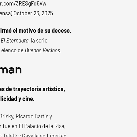
ter.com/3RESgFd6Vw
rensa)
October 26, 2025
firmó el motivo de su deceso.
n
El Eternauta
, la serie
l elenco de
Buenos Vecinos.
jman
s de trayectoria artística,
licidad y cine.
isky, Ricardo Bartis y
 fue en El Palacio de la Risa,
 Telefé y Gasalla en Libertad.