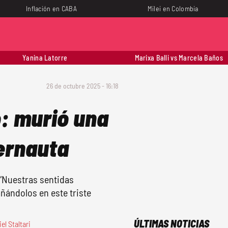
Inflación en CABA
Milei en Colombia
Yanina Latorre
Marixa Balli vs Marcela Baños
26 de octubre 2025 - 16:18
o: murió una
ternauta
 “Nuestras sentidas
ñándolos en este triste
ÚLTIMAS NOTICIAS
el Staltari