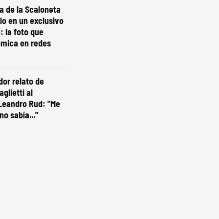
ta de la Scaloneta
olo en un exclusivo
: la foto que
émica en redes
dor relato de
glietti al
Leandro Rud: "Me
no sabía..."