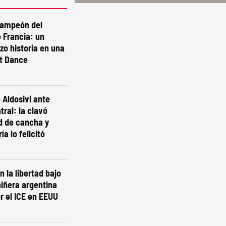
campeón del
 Francia: un
izo historia en una
st Dance
 Aldosivi ante
tral: la clavó
d de cancha y
ía lo felicitó
n la libertad bajo
niñera argentina
r el ICE en EEUU