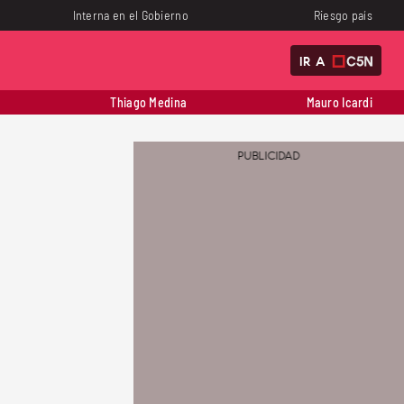
Interna en el Gobierno
Riesgo país
IR A
Thiago Medina
Mauro Icardi