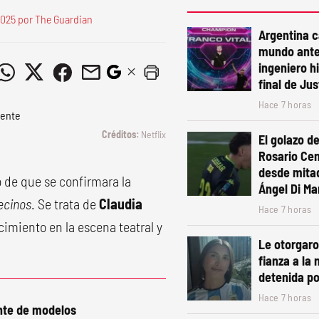
 2025 por The Guardian
Argentina 
mundo ante
ingeniero h
final de Ju
Hace 7 horas
Netflix
El golazo de
Rosario Cen
desde mita
 de que se confirmara la
Ángel Di Mar
ecinos
. Se trata de
Claudia
Hace 7 horas
imiento en la escena teatral y
Le otorgaro
fianza a la 
detenida po
Hace 7 horas
nte de modelos