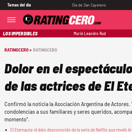
Temas del día
Día de San Cayetano
LOS IMPERDIBLES
Murió Leandro Rud
RATINGCERO >
RATINGCERO
Dolor en el espectácul
de las actrices de El E
Confirmó la noticia la Asociación Argentina de Actores.
condolencias a sus familiares y seres queridos, acompa
momento”.
El Eternauta: el dato desconocido de la serie de Netflix que reveló Ari