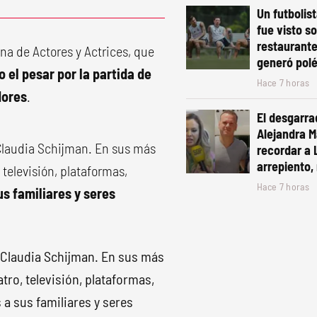
Un futbolis
fue visto s
restaurante
ina de Actores y Actrices, que
generó pol
 el pesar por la partida de
Hace 7 horas
dores
.
El desgarra
Alejandra Ma
 Claudia Schijman. En sus más
recordar a 
arrepiento, 
 televisión, plataformas,
Hace 7 horas
s familiares y seres
 Claudia Schijman. En sus más
atro, televisión, plataformas,
 a sus familiares y seres