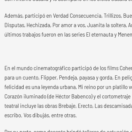
Además, participó en Verdad Consecuencia, Trillizos, Bu
Disputas, Hechizada, Por amor a vos, Juanita la soltera, 
últimos trabajos fueron en las series El eternauta y Mene
En el mundo cinematográfico participó de los films Cohen 
para un cuento, Flipper, Pendeja, payasa y gorda, En pelig
felicidad es una leyenda urbana, Mi reino por un platillo vo
Corazón iluminado (de Héctor Babenco) y el cortometraje
teatral incluye las obras Brebaje, Erecto, Las descamisad
escribo. Vos dibujás, entre otras.
Por su parte, como docente brindó talleres de actuación en