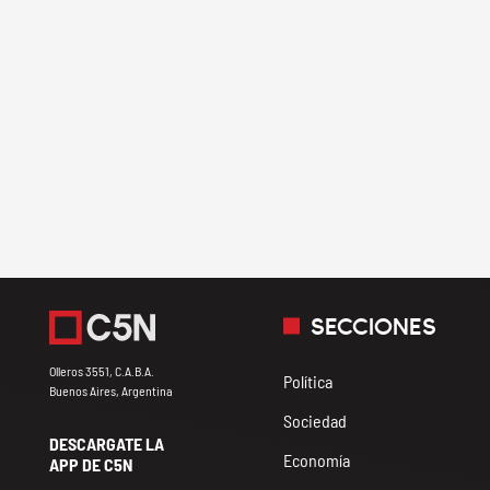
SECCIONES
Olleros 3551, C.A.B.A.
Política
Buenos Aires, Argentina
Sociedad
DESCARGATE LA
Economía
APP DE C5N