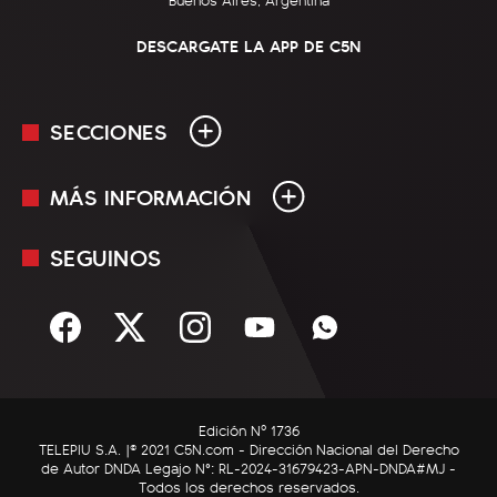
DESCARGATE LA APP DE C5N
SECCIONES
MÁS INFORMACIÓN
En Vivo
Minuto Uno
SEGUINOS
Mediakit
Política
Términos y condiciones
Sociedad
Rss
Economía
Enfoque
Edición Nº 1736
C5N Autos
TELEPIU S.A. |© 2021 C5N.com - Dirección Nacional del Derecho
de Autor DNDA Legajo N°: RL-2024-31679423-APN-DNDA#MJ -
RatingCero
Todos los derechos reservados.