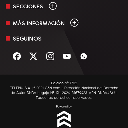
SECCIONES
MÁS INFORMACIÓN
En Vivo
Minuto Uno
SEGUINOS
Mediakit
Política
Términos y condiciones
Sociedad
Rss
Economía
Enfoque
Edición Nº 1732
C5N Autos
TELEPIU S.A. |© 2021 C5N.com - Dirección Nacional del Derecho
de Autor DNDA Legajo N°: RL-2024-31679423-APN-DNDA#MJ -
RatingCero
Todos los derechos reservados.
Deportes
Lifestyle
Astrología