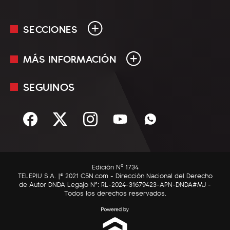
SECCIONES
MÁS INFORMACIÓN
En Vivo
Minuto Uno
SEGUINOS
Mediakit
Política
Términos y condiciones
Sociedad
Rss
Economía
Enfoque
Edición Nº 1734
C5N Autos
TELEPIU S.A. |© 2021 C5N.com - Dirección Nacional del Derecho
de Autor DNDA Legajo N°: RL-2024-31679423-APN-DNDA#MJ -
RatingCero
Todos los derechos reservados.
Deportes
Lifestyle