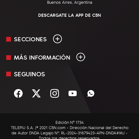
Buenos Aires, Argentina
DESCARGATE LA APP DE C5N
SECCIONES
MÁS INFORMACIÓN
En Vivo
Minuto Uno
SEGUINOS
Mediakit
Política
Términos y condiciones
Sociedad
Rss
Economía
Enfoque
Edición Nº 1734
C5N Autos
TELEPIU S.A. |© 2021 C5N.com - Dirección Nacional del Derecho
de Autor DNDA Legajo N°: RL-2024-31679423-APN-DNDA#MJ -
RatingCero
Todos los derechos reservados.