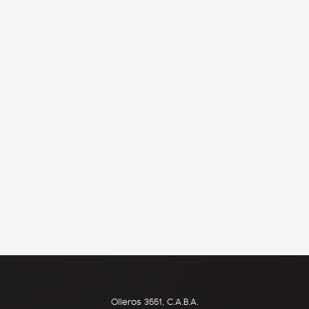
Olleros 3551, C.A.B.A.