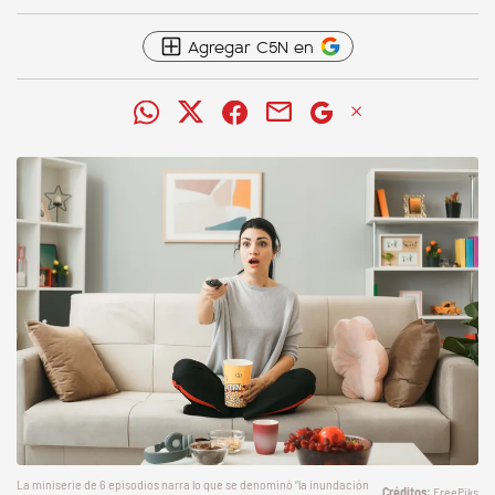
Agregar C5N en
La miniserie de 6 episodios narra lo que se denominó “la inundación
FreePiks