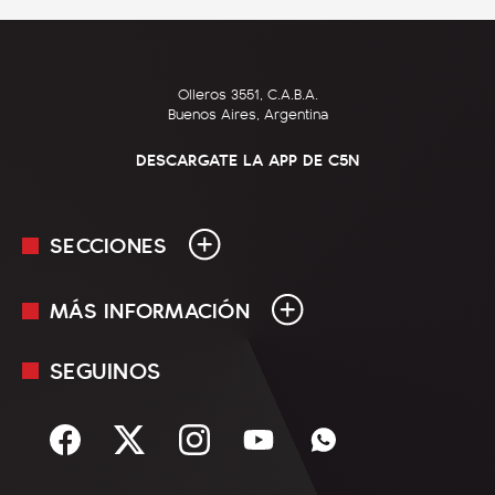
Olleros 3551, C.A.B.A.
Buenos Aires, Argentina
DESCARGATE LA APP DE C5N
SECCIONES
MÁS INFORMACIÓN
En Vivo
Minuto Uno
SEGUINOS
Mediakit
Política
Términos y condiciones
Sociedad
Rss
Economía