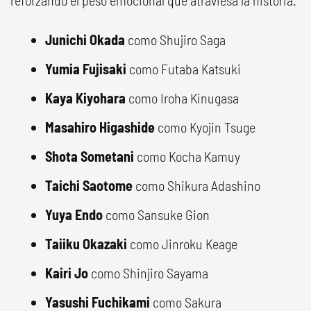
reforzando el peso emocional que atraviesa la historia.
Junichi Okada
como Shujiro Saga
Yumia Fujisaki
como Futaba Katsuki
Kaya Kiyohara
como Iroha Kinugasa
Masahiro Higashide
como Kyojin Tsuge
Shota Sometani
como Kocha Kamuy
Taichi Saotome
como Shikura Adashino
Yuya Endo
como Sansuke Gion
Taiiku Okazaki
como Jinroku Keage
Kairi Jo
como Shinjiro Sayama
Yasushi Fuchikami
como Sakura