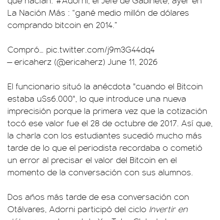
que hacían.”
#Adorni
, el Jefe de Gabinete, ayer en
La Nación Más : “gané medio millón de dólares
comprando bitcoin en 2014.”
Compró…
pic.twitter.com/j9m3G44dq4
— ericaherz (@ericaherz)
June 11, 2026
El funcionario situó la anécdota "cuando el Bitcoin
estaba u$s6.000", lo que introduce una nueva
imprecisión porque la primera vez que la cotización
tocó ese valor fue el 28 de octubre de 2017. Así que,
la charla con los estudiantes sucedió mucho más
tarde de lo que el periodista recordaba o cometió
un error al precisar el valor del Bitcoin en el
momento de la conversación con sus alumnos.
Dos años más tarde de esa conversación con
Otálvares, Adorni participó del ciclo
Invertir en