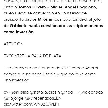
dólares
, en el canal de YouTube Club de Inversores,
Tomas Olivera
Miguel Ángel Boggiano
junto a
y
,
quien luego se convertiría en un asesor del
Javier Milei
el jefe
presidente
. En esa oportunidad,
de Gabinete había cuestionado las criptomonedas
como inversión
.
ATENCIÓN
ENCONTRÉ LA BALA DE PLATA
Una entrevista de Octubre de 2022 donde Adorni
admite que no tiene Bitcoin y que no lo ve como
una inversión
cv
@arilijalad
@nataliavolosin
@nbg__
@halconada
@rialjorge
@ArrepentidosLLA
pic.twitter.com/WV8ZCAVLkT