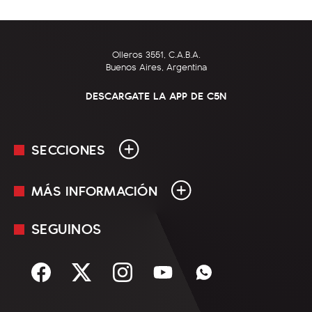
Olleros 3551, C.A.B.A.
Buenos Aires, Argentina
DESCARGATE LA APP DE C5N
SECCIONES
MÁS INFORMACIÓN
En Vivo
Minuto Uno
SEGUINOS
Mediakit
Política
Términos y condiciones
Sociedad
Rss
Economía