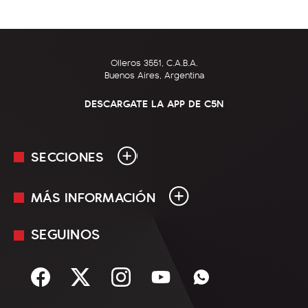
Olleros 3551, C.A.B.A.
Buenos Aires, Argentina
DESCARGATE LA APP DE C5N
SECCIONES
MÁS INFORMACIÓN
En Vivo
Minuto Uno
SEGUINOS
Mediakit
Política
Términos y condiciones
Sociedad
Rss
Economía