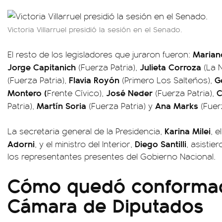
Victoria Villarruel presidió la sesión en el Senado.
Marian
El resto de los legisladores que juraron fueron:
Jorge Capitanich
Julieta Corroza
(Fuerza Patria),
(La N
Flavia Royón
G
(Fuerza Patria),
(Primero Los Salteños),
Montero (
José Neder
C
Frente Cívico),
(Fuerza Patria),
Martín Soria
Ana Marks
Patria),
(Fuerza Patria) y
(Fuerz
Karina Milei
La secretaria general de la Presidencia,
, e
Adorni
Diego Santilli
, y el ministro del Interior,
, asistie
los representantes presentes del Gobierno Nacional.
Cómo quedó conformad
Cámara de Diputados