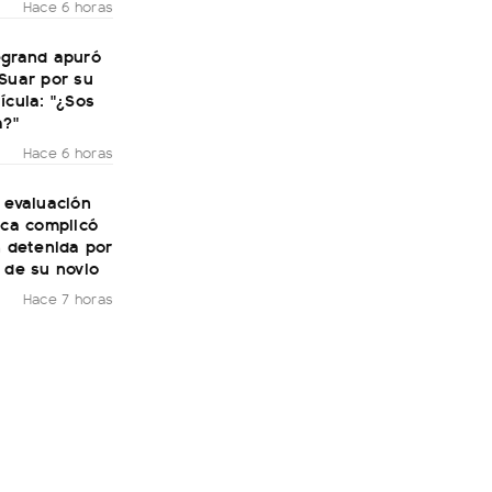
Hace 6 horas
egrand apuró
Suar por su
ícula: "¿Sos
a?"
Hace 6 horas
 evaluación
ica complicó
n detenida por
 de su novio
Hace 7 horas