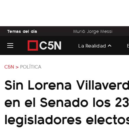
Temas del día
Murió Jorge Messi
La Realidad
C5N >
POLÍTICA
Sin Lorena Villaver
en el Senado los 2
legisladores electo