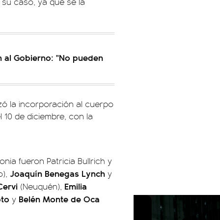
 su caso, ya que se la
on al Gobierno: "No pueden
zó la incorporación al cuerpo
l 10 de diciembre, con la
ia fueron Patricia Bullrich y
Joaquín Benegas Lynch
o),
y
Cervi
Emilia
(Neuquén),
oto
Belén Monte de Oca
y