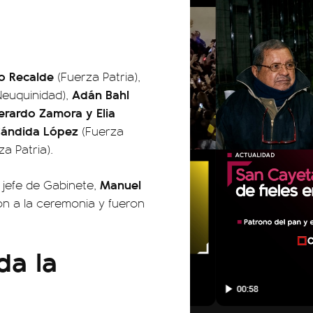
o Recalde
(Fuerza Patria),
Adán Bahl
euquinidad),
erardo Zamora y
Elia
ándida López
(Fuerza
a Patria).
Manuel
l jefe de Gabinete,
ron a la ceremonia y fueron
a la
01:05