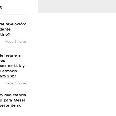
S
 de revelación:
idente
tino?
Hace 6 horas
lei reúne a
res
ses de LLA y
el armado
para 2027
Hace 6 horas
a dedicatoria
ul para Messi
uerte de su