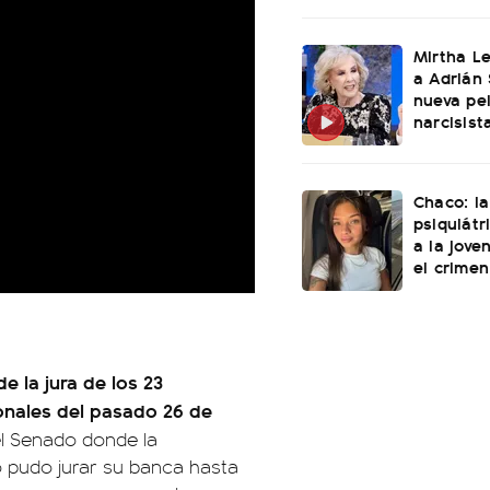
Mirtha L
a Adrián 
nueva pel
narcisist
Chaco: la
psiquiátr
a la jove
el crimen
e la jura de los 23
ionales del pasado 26 de
el Senado donde la
no pudo jurar su banca hasta