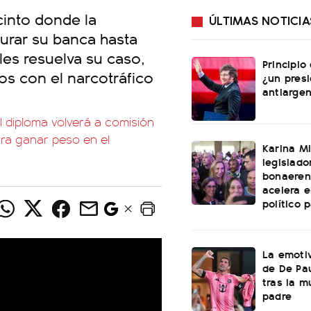
cinto donde la
ÚLTIMAS NOTICIA
jurar su banca hasta
es resuelva su caso,
Principio
os con el narcotráfico
¿un pres
antiargen
l diploma volverá a comisión
ra ganar peso en el
Karina Mi
legislado
bonaeren
acelera 
político 
La emotiv
de De Pa
tras la m
padre