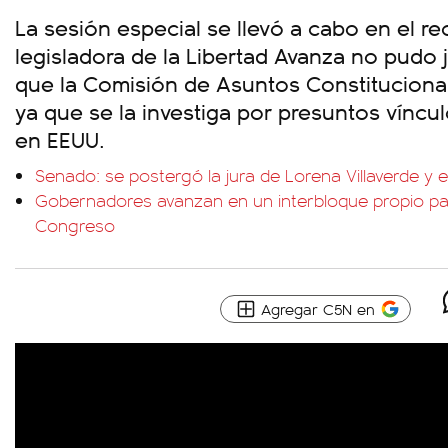
La sesión especial se llevó a cabo en el re
legisladora de la Libertad Avanza no pudo 
que la Comisión de Asuntos Constitucional
ya que se la investiga por presuntos víncul
en EEUU.
Senado: se postergó la jura de Lorena Villaverde y e
Gobernadores avanzan en un interbloque propio pa
Congreso
Agregar C5N en