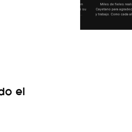
🗣️ "El Gobierno sufrió una inm
Axel Kicillof, gobernador de 
Buenos Aires, caracterizó el
de Inviolabilidad de la Pro
como "una lista sábana con 
y destacó "la movilización p
declaración fue desde el sa
Cayetano, donde también ad
sociedad no solo sufre porqu
que también está end
o el