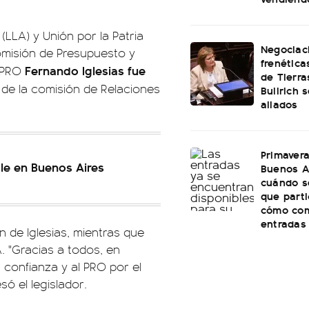
LLA) y Unión por la Patria
Negociac
omisión de Presupuesto y
frenética
Fernando Iglesias fue
l PRO
de Tierra
de la comisión de Relaciones
Bullrich 
aliados
Primaver
gle en Buenos Aires
Buenos Ai
cuándo se
que parti
cómo com
entradas
 de Iglesias, mientras que
. "Gracias a todos, en
 confianza y al PRO por el
ó el legislador.