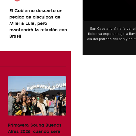
El Gobierno descartó un
00:00
pedido de disculpas de
Milei a Lula, pero
mantendrá la relación con
San Cayetano 📿: la fe venci
fieles ya esperan bajo la lluvi
Brasil
día del patrono del pan y del 
personas acampan en Liniers
y pedir. 🎙️ @bernard
Primavera Sound Buenos
Aires 2026: cuándo será,