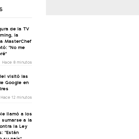
S
gura de la TV
aming, la
 a MasterChef
ptó: "No me
oré"
Hace 8 minutos
ei visitó las
de Google en
ires
Hace 12 minutos
ole llamó a los
a sumarse a la
ontra la Ley
s: "Están
 su país"