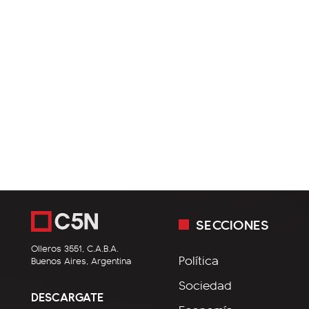
SECCIONES
Olleros 3551, C.A.B.A.
Política
Buenos Aires, Argentina
Sociedad
DESCARGATE