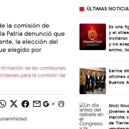
ÚLTIMAS NOTICIA
de la comisión de
Es una fi
la Patria denunció que
y el stre
invitaron
nte, la elección del
y no ace
ue elegido por
animo, ll
nfirmación de las comisiones
Karina Mil
oridades para la comisión de
oficinas 
Buenos A
Nicki Nic
jóvenes 
marcha c
de Tierra
vendiendo