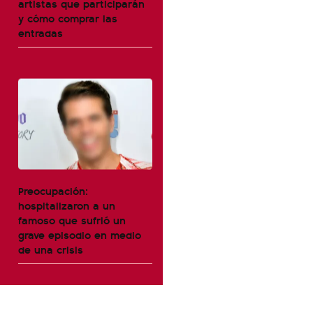
artistas que participarán
y cómo comprar las
entradas
Preocupación:
hospitalizaron a un
famoso que sufrió un
grave episodio en medio
de una crisis