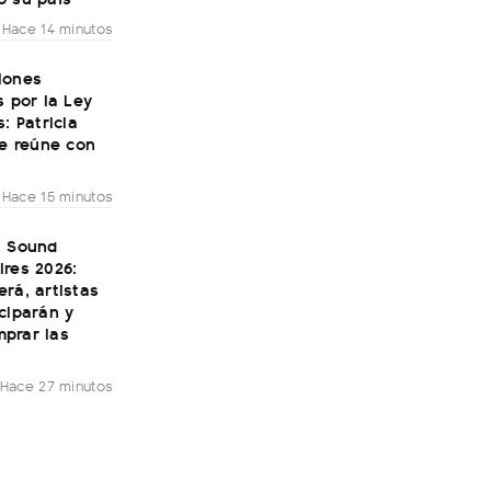
Hace 14 minutos
iones
s por la Ley
s: Patricia
se reúne con
Hace 15 minutos
a Sound
res 2026:
rá, artistas
ciparán y
prar las
Hace 27 minutos